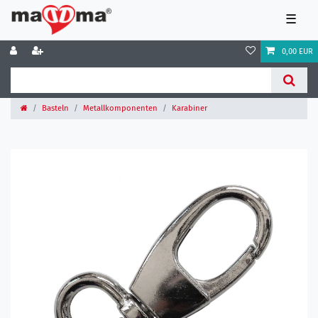
☰
0,00 EUR
Basteln
Metallkomponenten
Karabiner