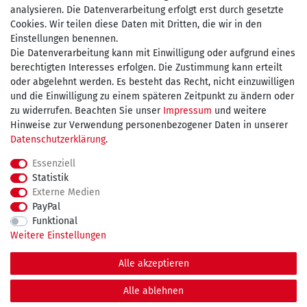
Zahlen Sie bequem per
analysieren. Die Datenverarbeitung erfolgt erst durch gesetzte
Cookies. Wir teilen diese Daten mit Dritten, die wir in den
Einstellungen benennen.
Die Datenverarbeitung kann mit Einwilligung oder aufgrund eines
Wir versenden mit
berechtigten Interesses erfolgen. Die Zustimmung kann erteilt
oder abgelehnt werden. Es besteht das Recht, nicht einzuwilligen
und die Einwilligung zu einem späteren Zeitpunkt zu ändern oder
kostenfreie Lieferung
zu widerrufen. Beachten Sie unser
Impressum
und weitere
Hinweise zur Verwendung personenbezogener Daten in unserer
innerhalb Deutschland ab 75€
Daten­schutz­erklärung
.
Essenziell
Statistik
Externe Medien
Impressum
Daten­schutz­erklärung
AGB
PayPal
Funktional
Weitere Einstellungen
Widerrufs­recht
Kontakt
Vertrag widerrufen
Alle akzeptieren
© Copyright 2026 maDDma GmbH. | Alle Rechte vorbehalten.
Alle ablehnen