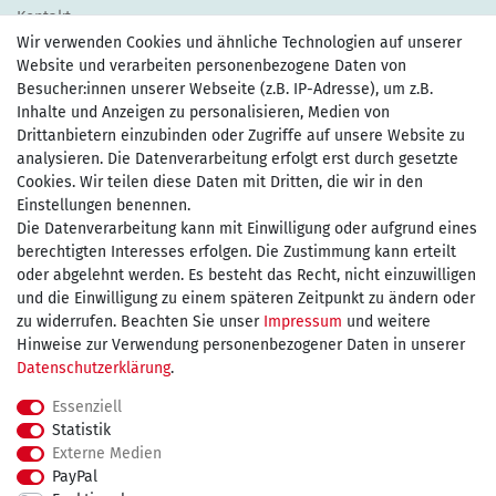
Kontakt
Wir verwenden Cookies und ähnliche Technologien auf unserer
Website und verarbeiten personenbezogene Daten von
Besucher:innen unserer Webseite (z.B. IP-Adresse), um z.B.
Inhalte und Anzeigen zu personalisieren, Medien von
Drittanbietern einzubinden oder Zugriffe auf unsere Website zu
Zahlen Sie bequem per
analysieren. Die Datenverarbeitung erfolgt erst durch gesetzte
Cookies. Wir teilen diese Daten mit Dritten, die wir in den
Einstellungen benennen.
Die Datenverarbeitung kann mit Einwilligung oder aufgrund eines
Wir versenden mit
berechtigten Interesses erfolgen. Die Zustimmung kann erteilt
oder abgelehnt werden. Es besteht das Recht, nicht einzuwilligen
und die Einwilligung zu einem späteren Zeitpunkt zu ändern oder
kostenfreie Lieferung
zu widerrufen. Beachten Sie unser
Impressum
und weitere
Hinweise zur Verwendung personenbezogener Daten in unserer
innerhalb Deutschland ab 75€
Daten­schutz­erklärung
.
Essenziell
Statistik
Externe Medien
Impressum
Daten­schutz­erklärung
AGB
PayPal