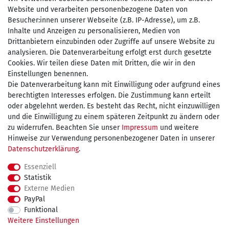
Website und verarbeiten personenbezogene Daten von
Besucher:innen unserer Webseite (z.B. IP-Adresse), um z.B.
Inhalte und Anzeigen zu personalisieren, Medien von
Drittanbietern einzubinden oder Zugriffe auf unsere Website zu
Zahlen Sie bequem per
analysieren. Die Datenverarbeitung erfolgt erst durch gesetzte
Cookies. Wir teilen diese Daten mit Dritten, die wir in den
Einstellungen benennen.
Die Datenverarbeitung kann mit Einwilligung oder aufgrund eines
Wir versenden mit
berechtigten Interesses erfolgen. Die Zustimmung kann erteilt
oder abgelehnt werden. Es besteht das Recht, nicht einzuwilligen
und die Einwilligung zu einem späteren Zeitpunkt zu ändern oder
kostenfreie Lieferung
zu widerrufen. Beachten Sie unser
Impressum
und weitere
Hinweise zur Verwendung personenbezogener Daten in unserer
innerhalb Deutschland ab 75€
Daten­schutz­erklärung
.
Essenziell
Statistik
Externe Medien
Impressum
Daten­schutz­erklärung
AGB
PayPal
Funktional
Weitere Einstellungen