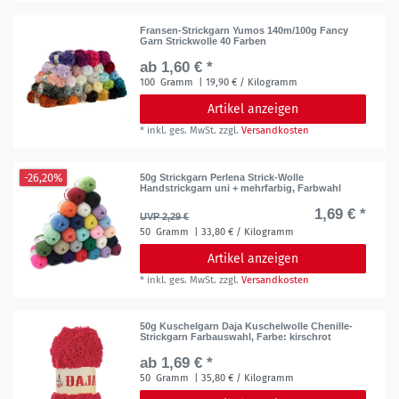
Fransen-Strickgarn Yumos 140m/100g Fancy
Garn Strickwolle 40 Farben
ab 1,60 € *
100
Gramm
| 19,90 € / Kilogramm
Artikel anzeigen
*
inkl. ges. MwSt.
zzgl.
Versandkosten
-26,20%
50g Strickgarn Perlena Strick-Wolle
Handstrickgarn uni + mehrfarbig, Farbwahl
1,69 € *
UVP 2,29 €
50
Gramm
| 33,80 € / Kilogramm
Artikel anzeigen
*
inkl. ges. MwSt.
zzgl.
Versandkosten
50g Kuschelgarn Daja Kuschelwolle Chenille-
Strickgarn Farbauswahl
, Farbe: kirschrot
ab 1,69 € *
50
Gramm
| 35,80 € / Kilogramm