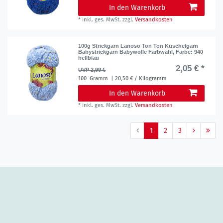
In den Warenkorb
*
inkl. ges. MwSt.
zzgl.
Versandkosten
100g Strickgarn Lanoso Ton Ton Kuschelgarn
Babystrickgarn Babywolle Farbwahl
, Farbe: 940
hellblau
2,05 € *
UVP 2,99 €
100
Gramm
| 20,50 € / Kilogramm
In den Warenkorb
*
inkl. ges. MwSt.
zzgl.
Versandkosten
1
2
3