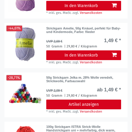
In den Warenkorb
*
inkl. ges. MwSt.
zzgl.
Versandkosten
-44,61%
Strickgarn Amelie, 50g Knäuel, perfekt für Baby-
und Kindermode
, Farbe: flieder
1,49 € *
UVP 2,69 €
50
Gramm
| 29,80 € / Kilogramm
In den Warenkorb
*
inkl. ges. MwSt.
zzgl.
Versandkosten
-28,71%
50g Strickgarn Jelka m. 28% Wolle veredelt,
Strickwolle, Farbauswahl
ab 1,49 € *
UVP 2,09 €
50
Gramm
| 29,80 € / Kilogramm
Artikel anzeigen
*
inkl. ges. MwSt.
zzgl.
Versandkosten
100g Strickgarn ISTRA Strick-Wolle
Handstrickgarn uni + mehrfarbig, dick warm
,