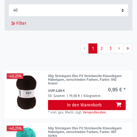
Filter
1
2
3
-40,25%
50g Strickgarn Eko Fil Strickwolle Klassikgarn
Häkelgarn, verschieden Farben
, Farbe: 042
braun
0,95 € *
UVP 1,59 €
50
Gramm
| 19,00 € / Kilogramm
In den Warenkorb
*
inkl. ges. MwSt.
zzgl.
Versandkosten
-40,25%
50g Strickgarn Eko Fil Strickwolle Klassikgarn
Häkelgarn, verschieden Farben
, Farbe: 087
türkis