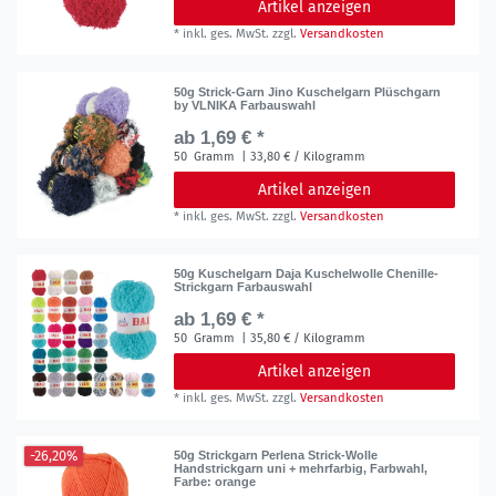
Artikel anzeigen
*
inkl. ges. MwSt.
zzgl.
Versandkosten
50g Strick-Garn Jino Kuschelgarn Plüschgarn
by VLNIKA Farbauswahl
ab 1,69 € *
50
Gramm
| 33,80 € / Kilogramm
Artikel anzeigen
*
inkl. ges. MwSt.
zzgl.
Versandkosten
50g Kuschelgarn Daja Kuschelwolle Chenille-
Strickgarn Farbauswahl
ab 1,69 € *
50
Gramm
| 35,80 € / Kilogramm
Artikel anzeigen
*
inkl. ges. MwSt.
zzgl.
Versandkosten
-26,20%
50g Strickgarn Perlena Strick-Wolle
Handstrickgarn uni + mehrfarbig, Farbwahl
,
Farbe: orange