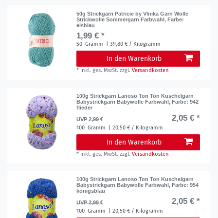
50g Strickgarn Patricie by Vlnika Garn Wolle
Strickwolle Sommergarn Farbwahl
, Farbe:
eisblau
1,99 € *
50
Gramm
| 39,80 € / Kilogramm
In den Warenkorb
*
inkl. ges. MwSt.
zzgl.
Versandkosten
100g Strickgarn Lanoso Ton Ton Kuschelgarn
Babystrickgarn Babywolle Farbwahl
, Farbe: 942
flieder
2,05 € *
UVP 2,99 €
100
Gramm
| 20,50 € / Kilogramm
In den Warenkorb
*
inkl. ges. MwSt.
zzgl.
Versandkosten
100g Strickgarn Lanoso Ton Ton Kuschelgarn
Babystrickgarn Babywolle Farbwahl
, Farbe: 954
königsblau
2,05 € *
UVP 2,99 €
100
Gramm
| 20,50 € / Kilogramm