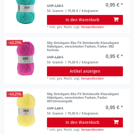
0,95 € *
UVP 1,59 €
50
Gramm
| 19,00 € / Kilogramm
In den Warenkorb
*
inkl. ges. MwSt.
zzgl.
Versandkosten
-40,25%
50g Strickgarn Eko Fil Strickwolle Klassikgarn
Häkelgarn, verschieden Farben
, Farbe: 082
fuchsia
0,95 € *
UVP 1,59 €
50
Gramm
| 19,00 € / Kilogramm
Artikel anzeigen
*
inkl. ges. MwSt.
zzgl.
Versandkosten
-40,25%
50g Strickgarn Eko Fil Strickwolle Klassikgarn
Häkelgarn, verschieden Farben
, Farbe:
097zitronengelb
0,95 € *
UVP 1,59 €
50
Gramm
| 19,00 € / Kilogramm
In den Warenkorb
*
inkl. ges. MwSt.
zzgl.
Versandkosten