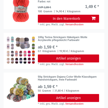
Farbe: rot
1,49 € *
UVP 2,89 €
100
Gramm
| 14,90 € / Kilogramm
In den Warenkorb
*
inkl. ges. MwSt.
zzgl.
Versandkosten
100g Terina Strickgarn Häkelgarn Wolle
Acrylwolle pflegeleicht Farbwahl
ab 1,59 € *
0.1
Kilogramm
| 19,90 € / Kilogramm
Artikel anzeigen
*
inkl. ges. MwSt.
zzgl.
Versandkosten
50g Strickgarn Dajana Color Wolle Klassikgarn
Handstrickgarn, freie Farbwahl
ab 1,59 € *
50
Gramm
| 31,80 € / Kilogramm
Artikel anzeigen
*
inkl. ges. MwSt.
zzgl.
Versandkosten