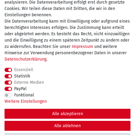
analysieren. Die Datenverarbeitung erfolgt erst durch gesetzte
Cookies. Wir teilen diese Daten mit Dritten, die wir in den
Einstellungen benennen.
Wir versenden mit
Die Datenverarbeitung kann mit Einwilligung oder aufgrund eines
berechtigten Interesses erfolgen. Die Zustimmung kann erteilt
oder abgelehnt werden. Es besteht das Recht, nicht einzuwilligen
und die Einwilligung zu einem späteren Zeitpunkt zu ändern oder
kostenfreie Lieferung
zu widerrufen. Beachten Sie unser
Impressum
und weitere
Hinweise zur Verwendung personenbezogener Daten in unserer
innerhalb Deutschland ab 75€
Daten­schutz­erklärung
.
Essenziell
Statistik
Externe Medien
Impressum
Daten­schutz­erklärung
AGB
PayPal
Funktional
Weitere Einstellungen
Widerrufs­recht
Kontakt
Vertrag widerrufen
Alle akzeptieren
© Copyright 2026 maDDma GmbH. | Alle Rechte vorbehalten.
Alle ablehnen