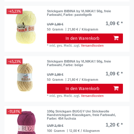
-45,23%
Strickgarn BIBINA by VLNIKA!! 50g, freie
Farbwahl
, Farbe: pastellgelb
1,09 € *
UVP 1,99 €
50
Gramm
| 21,80 € / Kilogramm
In den Warenkorb
*
inkl. ges. MwSt.
zzgl.
Versandkosten
-45,23%
Strickgarn BIBINA by VLNIKA!! 50g, freie
Farbwahl
, Farbe: beige
1,09 € *
UVP 1,99 €
50
Gramm
| 21,80 € / Kilogramm
In den Warenkorb
*
inkl. ges. MwSt.
zzgl.
Versandkosten
-51,81%
100g Strickgarn BUGGY Uni Strickwolle
Handstrickgarn Klassikgarn, freie Farbwahl
,
Farbe: 454 fuchsia
1,20 € *
UVP 2,49 €
100
Gramm
| 12,00 € / Kilogramm