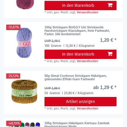
In den Warenkorb
*
inkl. ges. MwSt.
zzgl.
Versandkosten
-51,81%
100g Strickgarn BUGGY Uni Strickwolle
Handstrickgarn Klassikgarn, freie Farbwahl
,
Farbe: 166 dunkelviolett
1,20 € *
UVP 2,49 €
100
Gramm
| 12,00 € / Kilogramm
In den Warenkorb
*
inkl. ges. MwSt.
zzgl.
Versandkosten
-25,13%
50g Simal Cordonet Strickgarn Häkelgarn,
glänzendes Effekt-Garn Farbwahl
ab 1,29 € *
UVP 1,99 €
50
Gramm
| 29,80 € / Kilogramm
Artikel anzeigen
*
inkl. ges. MwSt.
zzgl.
Versandkosten
-48,19%
100g Strickgarn Häkelgarn Kartopu Zambak
Handstrickgarn Wolle