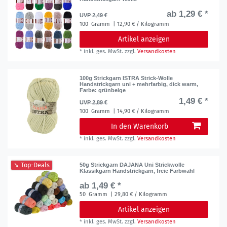
ab 1,29 € *
UVP 2,49 €
100
Gramm
| 12,90 € / Kilogramm
Artikel anzeigen
*
inkl. ges. MwSt.
zzgl.
Versandkosten
100g Strickgarn ISTRA Strick-Wolle
Handstrickgarn uni + mehrfarbig, dick warm
,
Farbe: grünbeige
1,49 € *
UVP 2,89 €
100
Gramm
| 14,90 € / Kilogramm
In den Warenkorb
*
inkl. ges. MwSt.
zzgl.
Versandkosten
➘ Top-Deals
50g Strickgarn DAJANA Uni Strickwolle
Klassikgarn Handstrickgarn, freie Farbwahl
ab 1,49 € *
50
Gramm
| 29,80 € / Kilogramm
Artikel anzeigen
*
inkl. ges. MwSt.
zzgl.
Versandkosten