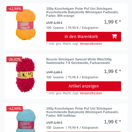
-42,98%
100g Kuschelgarn Polar Puf Uni Strickgarn
Kuschelwolle Babywolle Wintergarn Farbwahl
,
Farbe: 904 orange
1,99 € *
UVP 3,49 €
100
Gramm
| 19,90 € / Kilogramm
In den Warenkorb
*
inkl. ges. MwSt.
zzgl.
Versandkosten
-26,02%
Boucle-Strickgarn Samuel Wolle 99m/100g
Nadelstärke 7-8 Strickwolle, Farbauswahl
1,99 € *
UVP 2,69 €
100
Gramm
| 19,90 € / Kilogramm
Artikel anzeigen
*
inkl. ges. MwSt.
zzgl.
Versandkosten
-42,98%
100g Kuschelgarn Polar Puf Uni Strickgarn
Kuschelwolle Babywolle Wintergarn Farbwahl
,
Farbe: 940 hellblau
1,99 € *
UVP 3,49 €
100
Gramm
| 19,90 € / Kilogramm