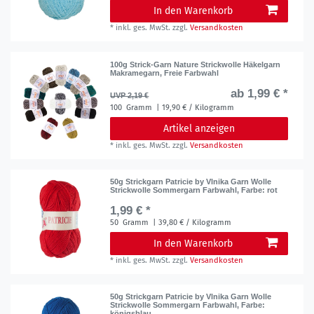
In den Warenkorb
*
inkl. ges. MwSt.
zzgl.
Versandkosten
100g Strick-Garn Nature Strickwolle Häkelgarn
Makramegarn, Freie Farbwahl
ab 1,99 € *
UVP 2,19 €
100
Gramm
| 19,90 € / Kilogramm
Artikel anzeigen
*
inkl. ges. MwSt.
zzgl.
Versandkosten
50g Strickgarn Patricie by Vlnika Garn Wolle
Strickwolle Sommergarn Farbwahl
, Farbe: rot
1,99 € *
50
Gramm
| 39,80 € / Kilogramm
In den Warenkorb
*
inkl. ges. MwSt.
zzgl.
Versandkosten
50g Strickgarn Patricie by Vlnika Garn Wolle
Strickwolle Sommergarn Farbwahl
, Farbe:
königsblau