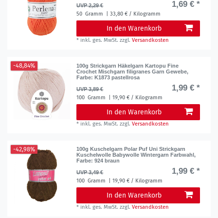
1,69 € *
UVP 2,29 €
50
Gramm
| 33,80 € / Kilogramm
In den Warenkorb
*
inkl. ges. MwSt.
zzgl.
Versandkosten
-48,84%
100g Strickgarn Häkelgarn Kartopu Fine
Crochet Mischgarn filigranes Garn Gewebe
,
Farbe: K1873 pastellrosa
1,99 € *
UVP 3,89 €
100
Gramm
| 19,90 € / Kilogramm
In den Warenkorb
*
inkl. ges. MwSt.
zzgl.
Versandkosten
-42,98%
100g Kuschelgarn Polar Puf Uni Strickgarn
Kuschelwolle Babywolle Wintergarn Farbwahl
,
Farbe: 924 braun
1,99 € *
UVP 3,49 €
100
Gramm
| 19,90 € / Kilogramm
In den Warenkorb
*
inkl. ges. MwSt.
zzgl.
Versandkosten