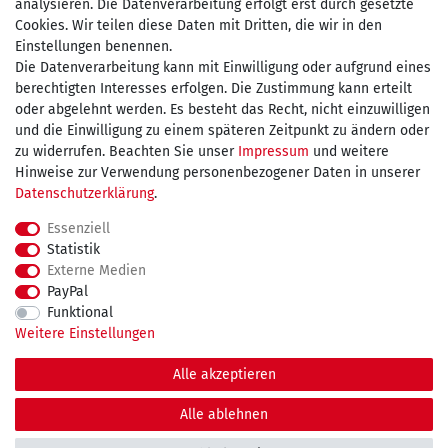
analysieren. Die Datenverarbeitung erfolgt erst durch gesetzte
Cookies. Wir teilen diese Daten mit Dritten, die wir in den
Einstellungen benennen.
Wir versenden mit
Die Datenverarbeitung kann mit Einwilligung oder aufgrund eines
berechtigten Interesses erfolgen. Die Zustimmung kann erteilt
oder abgelehnt werden. Es besteht das Recht, nicht einzuwilligen
und die Einwilligung zu einem späteren Zeitpunkt zu ändern oder
kostenfreie Lieferung
zu widerrufen. Beachten Sie unser
Impressum
und weitere
Hinweise zur Verwendung personenbezogener Daten in unserer
innerhalb Deutschland ab 75€
Daten­schutz­erklärung
.
Essenziell
Statistik
Externe Medien
Impressum
Daten­schutz­erklärung
AGB
PayPal
Funktional
Weitere Einstellungen
Widerrufs­recht
Kontakt
Vertrag widerrufen
Alle akzeptieren
© Copyright 2026 maDDma GmbH. | Alle Rechte vorbehalten.
Alle ablehnen