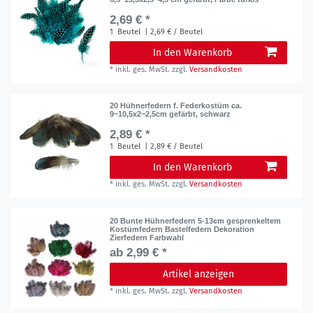
2,69 € *
1
Beutel
| 2,69 € / Beutel
In den Warenkorb
*
inkl. ges. MwSt.
zzgl.
Versandkosten
20 Hühnerfedern f. Federkostüm ca.
9~10,5x2~2,5cm gefärbt, schwarz
2,89 € *
1
Beutel
| 2,89 € / Beutel
In den Warenkorb
*
inkl. ges. MwSt.
zzgl.
Versandkosten
20 Bunte Hühnerfedern 5-13cm gesprenkeltem
Kostümfedern Bastelfedern Dekoration
Zierfedern Farbwahl
ab 2,99 € *
Artikel anzeigen
*
inkl. ges. MwSt.
zzgl.
Versandkosten