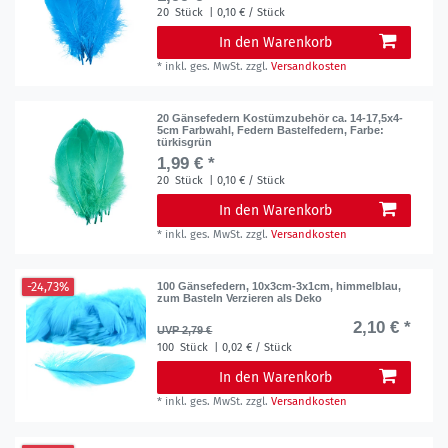
20
Stück
| 0,10 € / Stück
In den Warenkorb
*
inkl. ges. MwSt.
zzgl.
Versandkosten
20 Gänsefedern Kostümzubehör ca. 14-17,5x4-
5cm Farbwahl, Federn Bastelfedern
, Farbe:
türkisgrün
1,99 € *
20
Stück
| 0,10 € / Stück
In den Warenkorb
*
inkl. ges. MwSt.
zzgl.
Versandkosten
-24,73%
100 Gänsefedern, 10x3cm-3x1cm, himmelblau,
zum Basteln Verzieren als Deko
2,10 € *
UVP 2,79 €
100
Stück
| 0,02 € / Stück
In den Warenkorb
*
inkl. ges. MwSt.
zzgl.
Versandkosten