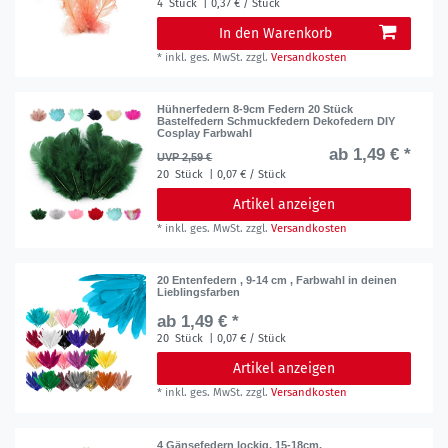
4
Stück
| 0,37 € / Stück
In den Warenkorb
*
inkl. ges. MwSt.
zzgl.
Versandkosten
Hühnerfedern 8-9cm Federn 20 Stück
Bastelfedern Schmuckfedern Dekofedern DIY
Cosplay Farbwahl
ab 1,49 € *
UVP 2,59 €
20
Stück
| 0,07 € / Stück
Artikel anzeigen
*
inkl. ges. MwSt.
zzgl.
Versandkosten
20 Entenfedern , 9-14 cm , Farbwahl in deinen
Lieblingsfarben
ab 1,49 € *
20
Stück
| 0,07 € / Stück
Artikel anzeigen
*
inkl. ges. MwSt.
zzgl.
Versandkosten
4 Gänsefedern lockig, 15-18cm,