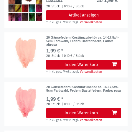
ab 1,99 € *
UVP 2,59 €
20
Stück
| 0,10 € / Stück
Artikel anzeigen
*
inkl. ges. MwSt.
zzgl.
Versandkosten
20 Gänsefedern Kostümzubehör ca. 14-17,5x4-
5cm Farbwahl, Federn Bastelfedern
, Farbe:
altrosa
1,99 € *
20
Stück
| 0,10 € / Stück
In den Warenkorb
*
inkl. ges. MwSt.
zzgl.
Versandkosten
20 Gänsefedern Kostümzubehör ca. 14-17,5x4-
5cm Farbwahl, Federn Bastelfedern
, Farbe: rosa
1,99 € *
20
Stück
| 0,10 € / Stück
In den Warenkorb
*
inkl. ges. MwSt.
zzgl.
Versandkosten