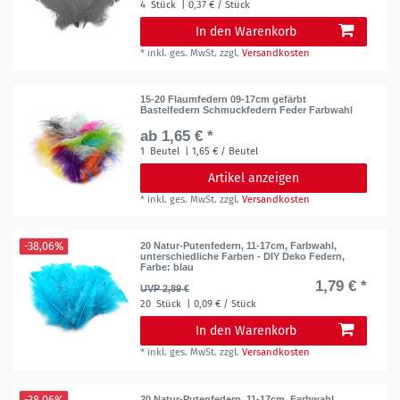
4
Stück
| 0,37 € / Stück
In den Warenkorb
*
inkl. ges. MwSt.
zzgl.
Versandkosten
15-20 Flaumfedern 09-17cm gefärbt
Bastelfedern Schmuckfedern Feder Farbwahl
ab 1,65 € *
1
Beutel
| 1,65 € / Beutel
Artikel anzeigen
*
inkl. ges. MwSt.
zzgl.
Versandkosten
-38,06%
20 Natur-Putenfedern, 11-17cm, Farbwahl,
unterschiedliche Farben - DIY Deko Federn
,
Farbe: blau
1,79 € *
UVP 2,89 €
20
Stück
| 0,09 € / Stück
In den Warenkorb
*
inkl. ges. MwSt.
zzgl.
Versandkosten
-38,06%
20 Natur-Putenfedern, 11-17cm, Farbwahl,