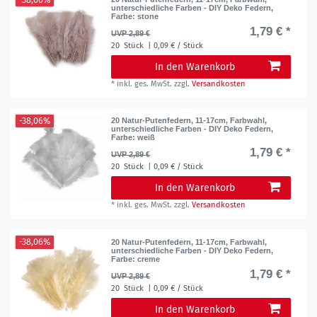
unterschiedliche Farben - DIY Deko Federn
,
Farbe: stone
1,79 € *
UVP 2,89 €
20
Stück
| 0,09 € / Stück
In den Warenkorb
*
inkl. ges. MwSt.
zzgl.
Versandkosten
-38,06%
20 Natur-Putenfedern, 11-17cm, Farbwahl,
unterschiedliche Farben - DIY Deko Federn
,
Farbe: weiß
1,79 € *
UVP 2,89 €
20
Stück
| 0,09 € / Stück
In den Warenkorb
*
inkl. ges. MwSt.
zzgl.
Versandkosten
-38,06%
20 Natur-Putenfedern, 11-17cm, Farbwahl,
unterschiedliche Farben - DIY Deko Federn
,
Farbe: creme
1,79 € *
UVP 2,89 €
20
Stück
| 0,09 € / Stück
In den Warenkorb