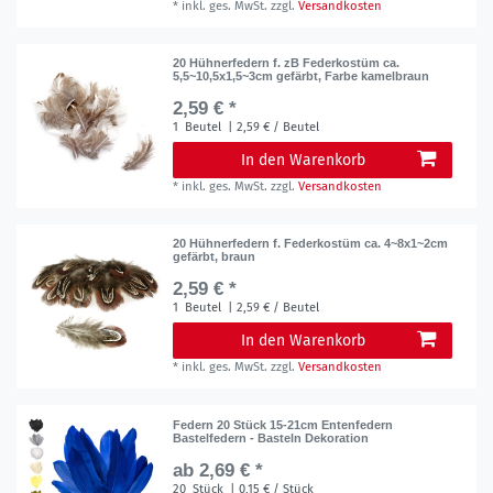
*
inkl. ges. MwSt.
zzgl.
Versandkosten
20 Hühnerfedern f. zB Federkostüm ca.
5,5~10,5x1,5~3cm gefärbt, Farbe kamelbraun
2,59 € *
1
Beutel
| 2,59 € / Beutel
In den Warenkorb
*
inkl. ges. MwSt.
zzgl.
Versandkosten
20 Hühnerfedern f. Federkostüm ca. 4~8x1~2cm
gefärbt, braun
2,59 € *
1
Beutel
| 2,59 € / Beutel
In den Warenkorb
*
inkl. ges. MwSt.
zzgl.
Versandkosten
Federn 20 Stück 15-21cm Entenfedern
Bastelfedern - Basteln Dekoration
ab 2,69 € *
20
Stück
| 0,15 € / Stück