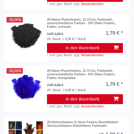
*
inkl. ges. MwSt.
zzgl.
Versandkosten
-38,06%
20 Natur-Putenfedern, 11-17cm, Farbwahl,
unterschiedliche Farben - DIY Deko Federn
,
Farbe: schwarz
1,79 € *
UVP 2,89 €
20
Stück
| 0,09 € / Stück
In den Warenkorb
*
inkl. ges. MwSt.
zzgl.
Versandkosten
-38,06%
20 Natur-Putenfedern, 11-17cm, Farbwahl,
unterschiedliche Farben - DIY Deko Federn
,
Farbe: königsblau
1,79 € *
UVP 2,89 €
20
Stück
| 0,09 € / Stück
In den Warenkorb
*
inkl. ges. MwSt.
zzgl.
Versandkosten
20 Hühnerfedern 6-15cm Federn Bastelfedern
Schmuckfedern Dekofedern Farbwahl