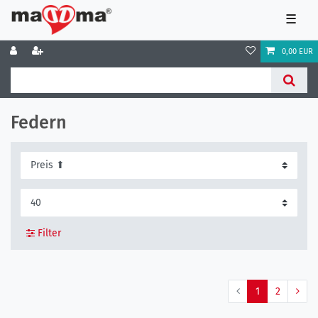
☰
0,00 EUR
Federn
Filter
1
2