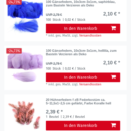
-24,73%
100 Gänsefedern, 10x3cm-3x1cm, saphirblau,
zum Basteln Verzieren als Deko
2,10 € *
UVP 2,79 €
100
Stück
| 0,02 € / Stück
In den Warenkorb
*
inkl. ges. MwSt.
zzgl.
Versandkosten
-24,73%
100 Gänsefedern, 10x3cm-3x1cm, helllila, zum
Basteln Verzieren als Deko
2,10 € *
UVP 2,79 €
100
Stück
| 0,02 € / Stück
In den Warenkorb
*
inkl. ges. MwSt.
zzgl.
Versandkosten
20 Hühnerfedern f zB Federkostüm ca.
5~11,5x1~2,5 cm gefärbt, Farbe Koralle hell
2,39 € *
1
Beutel
| 2,39 € / Beutel
In den Warenkorb