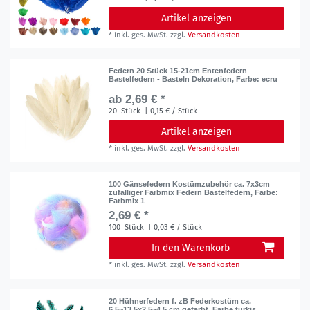
Artikel anzeigen
*
inkl. ges. MwSt.
zzgl.
Versandkosten
Federn 20 Stück 15-21cm Entenfedern
Bastelfedern - Basteln Dekoration
, Farbe: ecru
ab 2,69 € *
20
Stück
| 0,15 € / Stück
Artikel anzeigen
*
inkl. ges. MwSt.
zzgl.
Versandkosten
100 Gänsefedern Kostümzubehör ca. 7x3cm
zufälliger Farbmix Federn Bastelfedern
, Farbe:
Farbmix 1
2,69 € *
100
Stück
| 0,03 € / Stück
In den Warenkorb
*
inkl. ges. MwSt.
zzgl.
Versandkosten
20 Hühnerfedern f. zB Federkostüm ca.
6,5~13,5x2,5~4,5 cm gefärbt, Farbe türkis