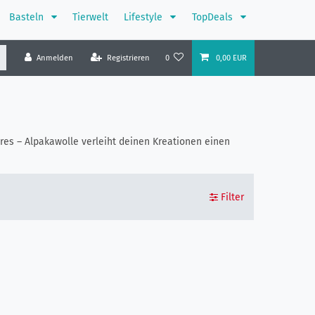
Basteln
Tierwelt
Lifestyle
TopDeals
Anmelden
Registrieren
0
0,00 EUR
ires – Alpakawolle verleiht deinen Kreationen einen
Filter