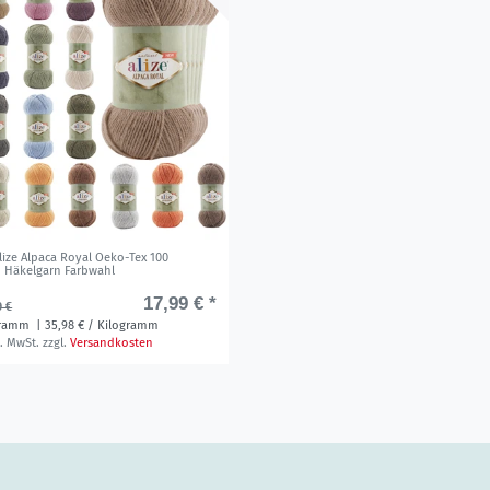
Alize Alpaca Royal Oeko-Tex 100
n Häkelgarn Farbwahl
17,99 € *
9 €
gramm
| 35,98 € / Kilogramm
s. MwSt.
zzgl.
Versandkosten