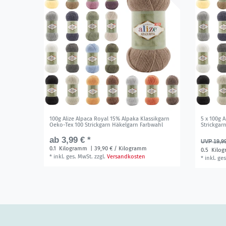
100g Alize Alpaca Royal 15% Alpaka Klassikgarn
5 x 100g 
Oeko-Tex 100 Strickgarn Häkelgarn Farbwahl
Strickgar
ab 3,99 € *
UVP 19,9
0.1
Kilogramm
| 39,90 € / Kilogramm
0.5
Kilo
*
inkl. ges. MwSt.
zzgl.
Versandkosten
*
inkl. ge