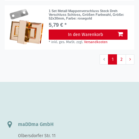
1 Set Metall Mappenverschluss Steck Dreh
Verschluss Schloss, Größen Farbwahl
, Größe:
52x30mm
, Farbe: rosegold
5,79 € *
In den Warenkorb
*
inkl. ges. MwSt.
zzgl.
Versandkosten
1
2
maDDma GmbH
Olbersdorfer Str. 11