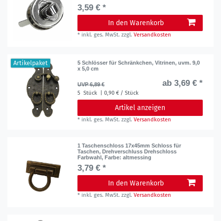
3,59 € *
In den Warenkorb
*
inkl. ges. MwSt.
zzgl.
Versandkosten
Artikelpaket
5 Schlösser für Schränkchen, Vitrinen, uvm. 9,0
x 5,0 cm
ab 3,69 € *
UVP 6,89 €
5
Stück
| 0,90 € / Stück
Artikel anzeigen
*
inkl. ges. MwSt.
zzgl.
Versandkosten
1 Taschenschloss 17x45mm Schloss für
Taschen, Drehverschluss Drehschloss
Farbwahl
, Farbe: altmessing
3,79 € *
In den Warenkorb
*
inkl. ges. MwSt.
zzgl.
Versandkosten