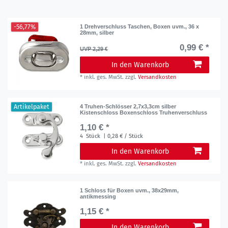
-56,77%
1 Drehverschluss Taschen, Boxen uvm., 36 x
28mm, silber
0,99 € *
UVP 2,29 €
In den Warenkorb
*
inkl. ges. MwSt.
zzgl.
Versandkosten
Artikelpaket
4 Truhen-Schlösser 2,7x3,3cm silber
Kistenschloss Boxenschloss Truhenverschluss
1,10 € *
4
Stück
| 0,28 € / Stück
In den Warenkorb
*
inkl. ges. MwSt.
zzgl.
Versandkosten
1 Schloss für Boxen uvm., 38x29mm,
antikmessing
1,15 € *
In den Warenkorb