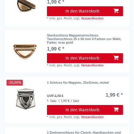
1,99 € *
In den Warenkorb
*
inkl. ges. MwSt.
zzgl.
Versandkosten
Steckschloss Mappenverschluss
Taschenschloss 25 x 50 mm 4 Farben zur Wahl
,
Farbe: rose gold
1,99 € *
In den Warenkorb
*
inkl. ges. MwSt.
zzgl.
Versandkosten
-20,08%
1 Schloss für Mappen, 33x41mm, nickel
1,99 € *
UVP 2,49 €
1
Satz
| 1,99 € / Satz
In den Warenkorb
*
inkl. ges. MwSt.
zzgl.
Versandkosten
1 Drehverschluss für Clutch, Handtaschen und