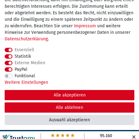
Wir versenden mit
berechtigten Interesses erfolgen. Die Zustimmung kann erteilt
oder abgelehnt werden. Es besteht das Recht, nicht einzuwilligen
und die Einwilligung zu einem späteren Zeitpunkt zu ändern oder
kostenfreie Lieferung
zu widerrufen. Beachten Sie unser
Impressum
und weitere
Hinweise zur Verwendung personenbezogener Daten in unserer
innerhalb Deutschland ab 75€
Daten­schutz­erklärung
.
Essenziell
Statistik
Externe Medien
Impressum
Daten­schutz­erklärung
AGB
PayPal
Funktional
Weitere Einstellungen
Widerrufs­recht
Kontakt
Vertrag widerrufen
Alle akzeptieren
© Copyright 2026 maDDma GmbH. | Alle Rechte vorbehalten.
Alle ablehnen
Auswahl akzeptieren
✕