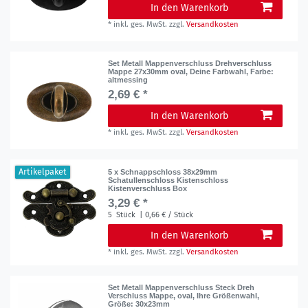
In den Warenkorb
*
inkl. ges. MwSt.
zzgl.
Versandkosten
Set Metall Mappenverschluss Drehverschluss
Mappe 27x30mm oval, Deine Farbwahl
, Farbe:
altmessing
2,69 € *
In den Warenkorb
*
inkl. ges. MwSt.
zzgl.
Versandkosten
Artikelpaket
5 x Schnappschloss 38x29mm
Schatullenschloss Kistenschloss
Kistenverschluss Box
3,29 € *
5
Stück
| 0,66 € / Stück
In den Warenkorb
*
inkl. ges. MwSt.
zzgl.
Versandkosten
Set Metall Mappenverschluss Steck Dreh
Verschluss Mappe, oval, Ihre Größenwahl
,
Größe: 30x23mm