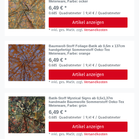
Meterware
, Farbe: ocker
6,49 € *
0.685
Quadratmeter
| 9,41 € / Quadratmeter
Artikel anzeigen
*
inkl. ges. MwSt.
zzgl.
Versandkosten
Baumwoll-Stoff Foliage-Batik ab 0,5m x 137cm
handgefertigt Sommerstoff Oeko-Tex
Meterware
, Farbe: orange
6,49 € *
0.685
Quadratmeter
| 9,41 € / Quadratmeter
Artikel anzeigen
*
inkl. ges. MwSt.
zzgl.
Versandkosten
Batik-Stoff Mystical Signs ab 0,5x1,37m
handmade Baumwolle Sommerstoff Oeko-Tex
Meterware
, Farbe: grün
6,49 € *
0.685
Quadratmeter
| 9,41 € / Quadratmeter
Artikel anzeigen
*
inkl. ges. MwSt.
zzgl.
Versandkosten