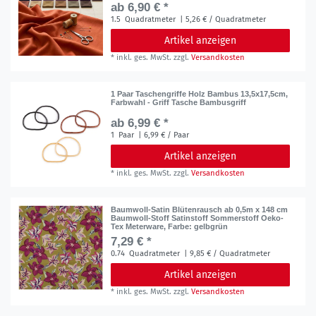
ab 6,90 € *
1.5
Quadratmeter
| 5,26 € / Quadratmeter
Artikel anzeigen
*
inkl. ges. MwSt.
zzgl.
Versandkosten
1 Paar Taschengriffe Holz Bambus 13,5x17,5cm,
Farbwahl - Griff Tasche Bambusgriff
ab 6,99 € *
1
Paar
| 6,99 € / Paar
Artikel anzeigen
*
inkl. ges. MwSt.
zzgl.
Versandkosten
Baumwoll-Satin Blütenrausch ab 0,5m x 148 cm
Baumwoll-Stoff Satinstoff Sommerstoff Oeko-
Tex Meterware
, Farbe: gelbgrün
7,29 € *
0.74
Quadratmeter
| 9,85 € / Quadratmeter
Artikel anzeigen
*
inkl. ges. MwSt.
zzgl.
Versandkosten