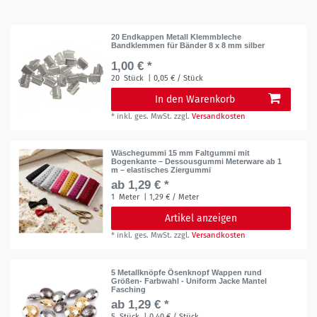
20 Endkappen Metall Klemmbleche
Bandklemmen für Bänder 8 x 8 mm silber
1,00 € *
20
Stück
| 0,05 € / Stück
In den Warenkorb
*
inkl. ges. MwSt.
zzgl.
Versandkosten
Wäschegummi 15 mm Faltgummi mit
Bogenkante – Dessousgummi Meterware ab 1
m – elastisches Ziergummi
ab 1,29 € *
1
Meter
| 1,29 € / Meter
Artikel anzeigen
*
inkl. ges. MwSt.
zzgl.
Versandkosten
5 Metallknöpfe Ösenknopf Wappen rund
Größen- Farbwahl - Uniform Jacke Mantel
Fasching
ab 1,29 € *
5
Stück
| 0,40 € / Stück