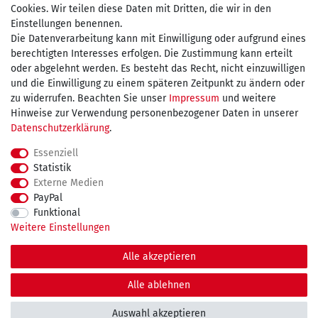
Cookies. Wir teilen diese Daten mit Dritten, die wir in den
Einstellungen benennen.
Wir versenden mit
Die Datenverarbeitung kann mit Einwilligung oder aufgrund eines
berechtigten Interesses erfolgen. Die Zustimmung kann erteilt
oder abgelehnt werden. Es besteht das Recht, nicht einzuwilligen
und die Einwilligung zu einem späteren Zeitpunkt zu ändern oder
kostenfreie Lieferung
zu widerrufen. Beachten Sie unser
Impressum
und weitere
Hinweise zur Verwendung personenbezogener Daten in unserer
innerhalb Deutschland ab 75€
Daten­schutz­erklärung
.
Essenziell
Statistik
Externe Medien
Impressum
Daten­schutz­erklärung
AGB
PayPal
Funktional
Weitere Einstellungen
Widerrufs­recht
Kontakt
Vertrag widerrufen
Alle akzeptieren
© Copyright 2026 maDDma GmbH. | Alle Rechte vorbehalten.
Alle ablehnen
Auswahl akzeptieren