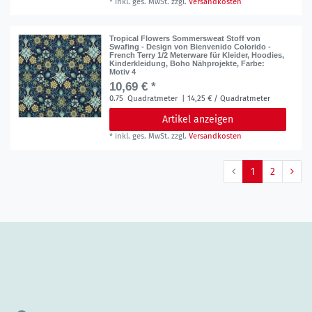
*
inkl. ges. MwSt.
zzgl.
Versandkosten
Tropical Flowers Sommersweat Stoff von
Swafing - Design von Bienvenido Colorido -
French Terry 1/2 Meterware für Kleider, Hoodies,
Kinderkleidung, Boho Nähprojekte
, Farbe:
Motiv 4
10,69 € *
0.75
Quadratmeter
| 14,25 € / Quadratmeter
Artikel anzeigen
*
inkl. ges. MwSt.
zzgl.
Versandkosten
1
2