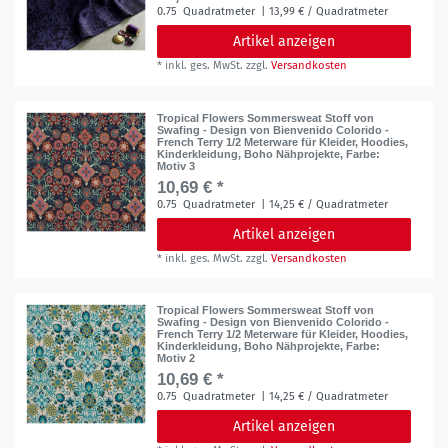
0.75
Quadratmeter
| 13,99 € / Quadratmeter
Artikel anzeigen
*
inkl. ges. MwSt.
zzgl.
Versandkosten
Tropical Flowers Sommersweat Stoff von
Swafing - Design von Bienvenido Colorido -
French Terry 1/2 Meterware für Kleider, Hoodies,
Kinderkleidung, Boho Nähprojekte
, Farbe:
Motiv 3
10,69 € *
0.75
Quadratmeter
| 14,25 € / Quadratmeter
Artikel anzeigen
*
inkl. ges. MwSt.
zzgl.
Versandkosten
Tropical Flowers Sommersweat Stoff von
Swafing - Design von Bienvenido Colorido -
French Terry 1/2 Meterware für Kleider, Hoodies,
Kinderkleidung, Boho Nähprojekte
, Farbe:
Motiv 2
10,69 € *
0.75
Quadratmeter
| 14,25 € / Quadratmeter
Artikel anzeigen