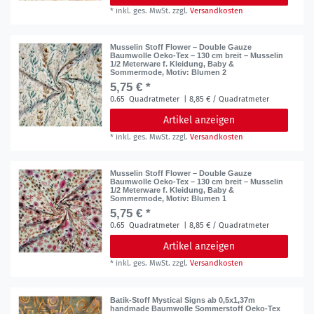
*
inkl. ges. MwSt.
zzgl.
Versandkosten
Musselin Stoff Flower – Double Gauze
Baumwolle Oeko-Tex – 130 cm breit – Musselin
1/2 Meterware f. Kleidung, Baby &
Sommermode
, Motiv: Blumen 2
5,75 € *
0.65
Quadratmeter
| 8,85 € / Quadratmeter
Artikel anzeigen
*
inkl. ges. MwSt.
zzgl.
Versandkosten
Musselin Stoff Flower – Double Gauze
Baumwolle Oeko-Tex – 130 cm breit – Musselin
1/2 Meterware f. Kleidung, Baby &
Sommermode
, Motiv: Blumen 1
5,75 € *
0.65
Quadratmeter
| 8,85 € / Quadratmeter
Artikel anzeigen
*
inkl. ges. MwSt.
zzgl.
Versandkosten
Batik-Stoff Mystical Signs ab 0,5x1,37m
handmade Baumwolle Sommerstoff Oeko-Tex