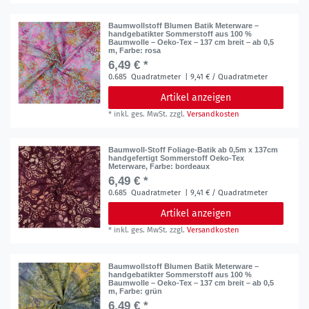
Baumwollstoff Blumen Batik Meterware –
handgebatikter Sommerstoff aus 100 %
Baumwolle – Oeko-Tex – 137 cm breit – ab 0,5
m
, Farbe: rosa
6,49 € *
0.685
Quadratmeter
| 9,41 € / Quadratmeter
Artikel anzeigen
*
inkl. ges. MwSt.
zzgl.
Versandkosten
Baumwoll-Stoff Foliage-Batik ab 0,5m x 137cm
handgefertigt Sommerstoff Oeko-Tex
Meterware
, Farbe: bordeaux
6,49 € *
0.685
Quadratmeter
| 9,41 € / Quadratmeter
Artikel anzeigen
*
inkl. ges. MwSt.
zzgl.
Versandkosten
Baumwollstoff Blumen Batik Meterware –
handgebatikter Sommerstoff aus 100 %
Baumwolle – Oeko-Tex – 137 cm breit – ab 0,5
m
, Farbe: grün
6,49 € *