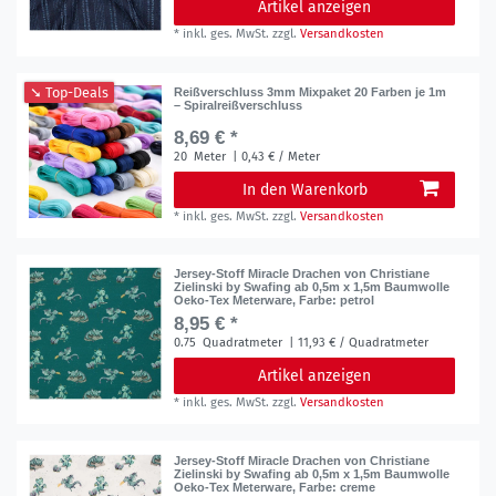
Artikel anzeigen
*
inkl. ges. MwSt.
zzgl.
Versandkosten
➘ Top-Deals
Reißverschluss 3mm Mixpaket 20 Farben je 1m
– Spiralreißverschluss
8,69 € *
20
Meter
| 0,43 € / Meter
In den Warenkorb
*
inkl. ges. MwSt.
zzgl.
Versandkosten
Jersey-Stoff Miracle Drachen von Christiane
Zielinski by Swafing ab 0,5m x 1,5m Baumwolle
Oeko-Tex Meterware
, Farbe: petrol
8,95 € *
0.75
Quadratmeter
| 11,93 € / Quadratmeter
Artikel anzeigen
*
inkl. ges. MwSt.
zzgl.
Versandkosten
Jersey-Stoff Miracle Drachen von Christiane
Zielinski by Swafing ab 0,5m x 1,5m Baumwolle
Oeko-Tex Meterware
, Farbe: creme