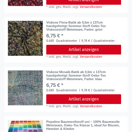
*
inkl. ges. MwSt.
zzgl.
Versandkosten
Viskose Flora-Batik ab 0,5m x 137cm
handgefertigt Sommer-Stoff Oeko-Tex
Viskosestoff Meterware
, Farbe: grün
6,75 € *
0.685
Quadratmeter
| 9,78 € / Quadratmeter
Artikel anzeigen
*
inkl. ges. MwSt.
zzgl.
Versandkosten
Viskose Mosaik-Batik ab 0,5m x 137cm
handgefertigt Sommer-Stoff Oeko-Tex
Viskosestoff Meterware
, Farbe: blau
6,75 € *
0.685
Quadratmeter
| 9,78 € / Quadratmeter
Artikel anzeigen
*
inkl. ges. MwSt.
zzgl.
Versandkosten
Popeline Baumwollstoff uni – 100% Baumwolle
Meterware, Oeko-Tex Klasse 1, ideal für Blusen,
Hemden & Kleider