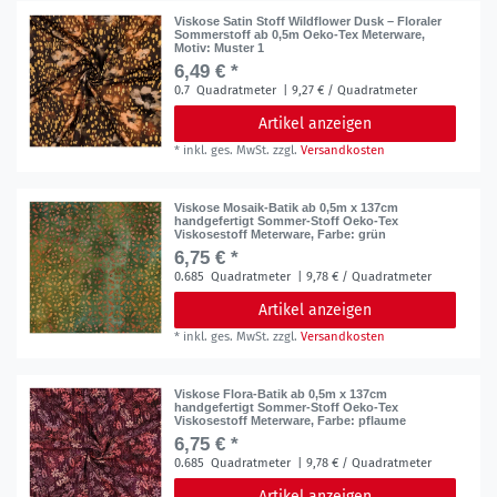
Viskose Satin Stoff Wildflower Dusk – Floraler
Sommerstoff ab 0,5m Oeko-Tex Meterware
,
Motiv: Muster 1
6,49 € *
0.7
Quadratmeter
| 9,27 € / Quadratmeter
Artikel anzeigen
*
inkl. ges. MwSt.
zzgl.
Versandkosten
Viskose Mosaik-Batik ab 0,5m x 137cm
handgefertigt Sommer-Stoff Oeko-Tex
Viskosestoff Meterware
, Farbe: grün
6,75 € *
0.685
Quadratmeter
| 9,78 € / Quadratmeter
Artikel anzeigen
*
inkl. ges. MwSt.
zzgl.
Versandkosten
Viskose Flora-Batik ab 0,5m x 137cm
handgefertigt Sommer-Stoff Oeko-Tex
Viskosestoff Meterware
, Farbe: pflaume
6,75 € *
0.685
Quadratmeter
| 9,78 € / Quadratmeter
Artikel anzeigen