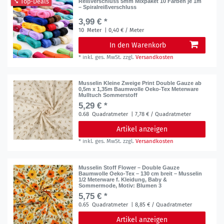
➘ Top-Deals
Reißverschluss 5mm Mixpaket 10 Farben je 1m
– Spiralreißverschluss
3,99 € *
10
Meter
| 0,40 € / Meter
In den Warenkorb
*
inkl. ges. MwSt.
zzgl.
Versandkosten
Musselin Kleine Zweige Print Double Gauze ab
0,5m x 1,35m Baumwolle Oeko-Tex Meterware
Mulltuch Sommerstoff
5,29 € *
0.68
Quadratmeter
| 7,78 € / Quadratmeter
Artikel anzeigen
*
inkl. ges. MwSt.
zzgl.
Versandkosten
Musselin Stoff Flower – Double Gauze
Baumwolle Oeko-Tex – 130 cm breit – Musselin
1/2 Meterware f. Kleidung, Baby &
Sommermode
, Motiv: Blumen 3
5,75 € *
0.65
Quadratmeter
| 8,85 € / Quadratmeter
Artikel anzeigen