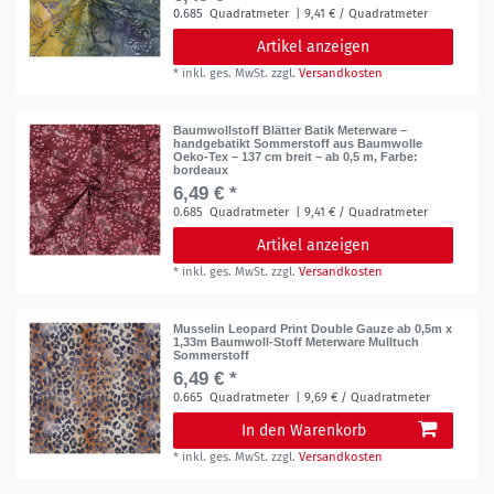
0.685
Quadratmeter
| 9,41 € / Quadratmeter
Artikel anzeigen
*
inkl. ges. MwSt.
zzgl.
Versandkosten
Baumwollstoff Blätter Batik Meterware –
handgebatikt Sommerstoff aus Baumwolle
Oeko-Tex – 137 cm breit – ab 0,5 m
, Farbe:
bordeaux
6,49 € *
0.685
Quadratmeter
| 9,41 € / Quadratmeter
Artikel anzeigen
*
inkl. ges. MwSt.
zzgl.
Versandkosten
Musselin Leopard Print Double Gauze ab 0,5m x
1,33m Baumwoll-Stoff Meterware Mulltuch
Sommerstoff
6,49 € *
0.665
Quadratmeter
| 9,69 € / Quadratmeter
In den Warenkorb
*
inkl. ges. MwSt.
zzgl.
Versandkosten