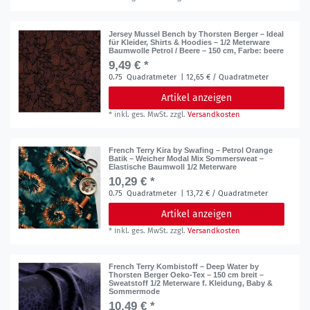
Jersey Mussel Bench by Thorsten Berger – Ideal
für Kleider, Shirts & Hoodies – 1/2 Meterware
Baumwolle Petrol / Beere – 150 cm
, Farbe: beere
9,49 € *
0.75
Quadratmeter
| 12,65 € / Quadratmeter
Artikel anzeigen
*
inkl. ges. MwSt.
zzgl.
Versandkosten
French Terry Kira by Swafing – Petrol Orange
Batik – Weicher Modal Mix Sommersweat –
Elastische Baumwoll 1/2 Meterware
10,29 € *
0.75
Quadratmeter
| 13,72 € / Quadratmeter
Artikel anzeigen
*
inkl. ges. MwSt.
zzgl.
Versandkosten
French Terry Kombistoff – Deep Water by
Thorsten Berger Oeko-Tex – 150 cm breit –
Sweatstoff 1/2 Meterware f. Kleidung, Baby &
Sommermode
10,49 € *