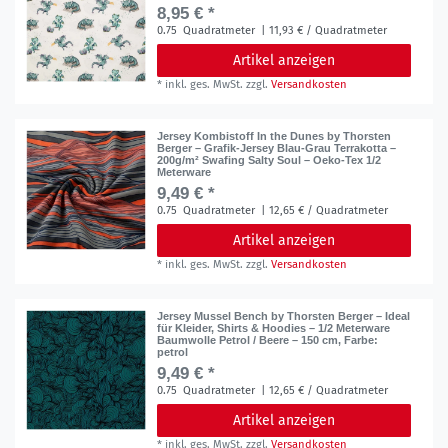
8,95 € *
0.75
Quadratmeter
| 11,93 € / Quadratmeter
Artikel anzeigen
*
inkl. ges. MwSt.
zzgl.
Versandkosten
Jersey Kombistoff In the Dunes by Thorsten
Berger – Grafik-Jersey Blau-Grau Terrakotta –
200g/m² Swafing Salty Soul – Oeko-Tex 1/2
Meterware
9,49 € *
0.75
Quadratmeter
| 12,65 € / Quadratmeter
Artikel anzeigen
*
inkl. ges. MwSt.
zzgl.
Versandkosten
Jersey Mussel Bench by Thorsten Berger – Ideal
für Kleider, Shirts & Hoodies – 1/2 Meterware
Baumwolle Petrol / Beere – 150 cm
, Farbe:
petrol
9,49 € *
0.75
Quadratmeter
| 12,65 € / Quadratmeter
Artikel anzeigen
*
inkl. ges. MwSt.
zzgl.
Versandkosten