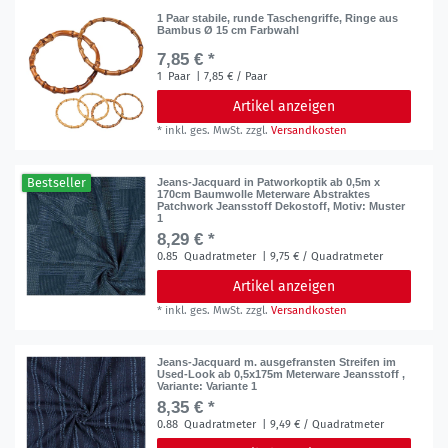
1 Paar stabile, runde Taschengriffe, Ringe aus
Bambus Ø 15 cm Farbwahl
7,85 € *
1
Paar
| 7,85 € / Paar
Artikel anzeigen
*
inkl. ges. MwSt.
zzgl.
Versandkosten
Bestseller
Jeans-Jacquard in Patworkoptik ab 0,5m x
170cm Baumwolle Meterware Abstraktes
Patchwork Jeansstoff Dekostoff
, Motiv: Muster
1
8,29 € *
0.85
Quadratmeter
| 9,75 € / Quadratmeter
Artikel anzeigen
*
inkl. ges. MwSt.
zzgl.
Versandkosten
Jeans-Jacquard m. ausgefransten Streifen im
Used-Look ab 0,5x175m Meterware Jeansstoff
,
Variante: Variante 1
8,35 € *
0.88
Quadratmeter
| 9,49 € / Quadratmeter