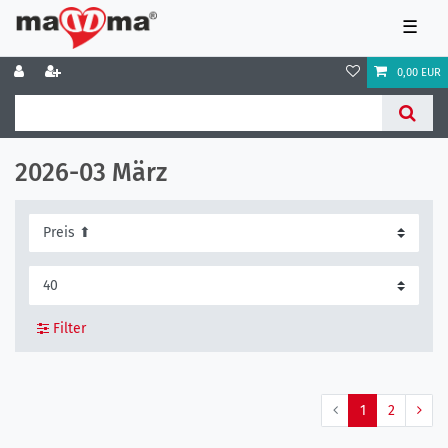
☰
0,00 EUR
2026-03 März
Filter
1
2