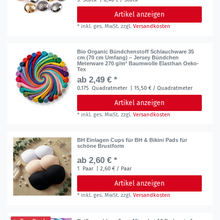
Artikel anzeigen
*
inkl. ges. MwSt.
zzgl.
Versandkosten
Bio Organic Bündchenstoff Schlauchware 35
cm (70 cm Umfang) – Jersey Bündchen
Meterware 270 g/m² Baumwolle Elasthan Oeko-
Tex
ab 2,49 € *
0.175
Quadratmeter
| 15,50 € / Quadratmeter
Artikel anzeigen
*
inkl. ges. MwSt.
zzgl.
Versandkosten
BH Einlagen Cups für BH & Bikini Pads für
schöne Brustform
ab 2,60 € *
1
Paar
| 2,60 € / Paar
Artikel anzeigen
*
inkl. ges. MwSt.
zzgl.
Versandkosten