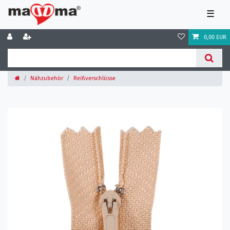
☰
0,00 EUR
Nähzubehör
Reißverschlüsse