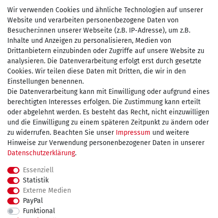
Wir verwenden Cookies und ähnliche Technologien auf unserer
Website und verarbeiten personenbezogene Daten von
Besucher:innen unserer Webseite (z.B. IP-Adresse), um z.B.
Inhalte und Anzeigen zu personalisieren, Medien von
Drittanbietern einzubinden oder Zugriffe auf unsere Website zu
Zahlen Sie bequem per
analysieren. Die Datenverarbeitung erfolgt erst durch gesetzte
Cookies. Wir teilen diese Daten mit Dritten, die wir in den
Einstellungen benennen.
Die Datenverarbeitung kann mit Einwilligung oder aufgrund eines
Wir versenden mit
berechtigten Interesses erfolgen. Die Zustimmung kann erteilt
oder abgelehnt werden. Es besteht das Recht, nicht einzuwilligen
und die Einwilligung zu einem späteren Zeitpunkt zu ändern oder
kostenfreie Lieferung
zu widerrufen. Beachten Sie unser
Impressum
und weitere
Hinweise zur Verwendung personenbezogener Daten in unserer
innerhalb Deutschland ab 75€
Daten­schutz­erklärung
.
Essenziell
Statistik
Externe Medien
Impressum
Daten­schutz­erklärung
AGB
PayPal
Funktional