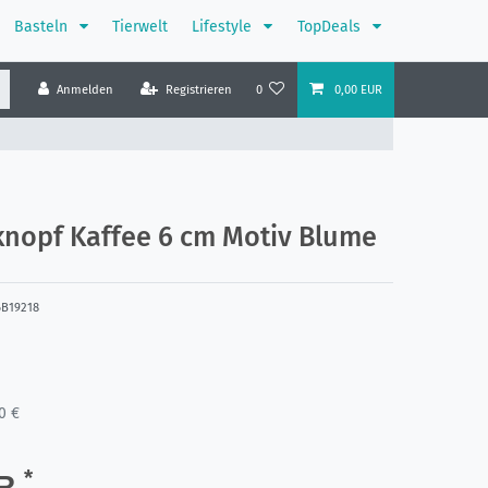
Basteln
Tierwelt
Lifestyle
TopDeals
Anmelden
Registrieren
0
0,00 EUR
knopf Kaffee 6 cm Motiv Blume
6B19218
0 €
*
UR