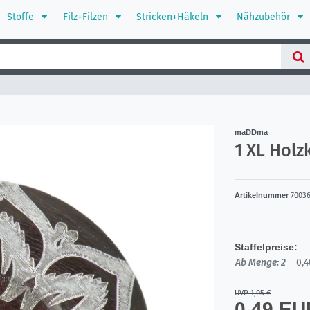
Stoffe
Filz+Filzen
Stricken+Häkeln
Nähzubehör
maDDma
1 XL Holz
Artikelnummer
7003
Staffelpreise:
Ab Menge: 2
0,4
UVP 1,05 €
0,49 E