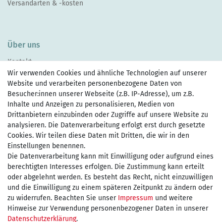
Versandarten & -kosten
Über uns
Kontakt
Wir verwenden Cookies und ähnliche Technologien auf unserer
Website und verarbeiten personenbezogene Daten von
Besucher:innen unserer Webseite (z.B. IP-Adresse), um z.B.
Inhalte und Anzeigen zu personalisieren, Medien von
Drittanbietern einzubinden oder Zugriffe auf unsere Website zu
Zahlen Sie bequem per
analysieren. Die Datenverarbeitung erfolgt erst durch gesetzte
Cookies. Wir teilen diese Daten mit Dritten, die wir in den
Einstellungen benennen.
Die Datenverarbeitung kann mit Einwilligung oder aufgrund eines
Wir versenden mit
berechtigten Interesses erfolgen. Die Zustimmung kann erteilt
oder abgelehnt werden. Es besteht das Recht, nicht einzuwilligen
und die Einwilligung zu einem späteren Zeitpunkt zu ändern oder
kostenfreie Lieferung
zu widerrufen. Beachten Sie unser
Impressum
und weitere
Hinweise zur Verwendung personenbezogener Daten in unserer
innerhalb Deutschland ab 75€
Daten­schutz­erklärung
.