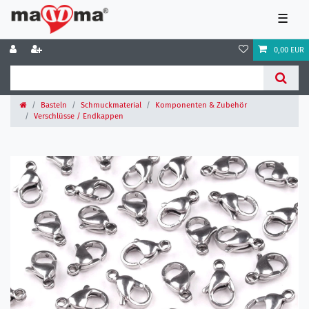
☰
0,00 EUR
Basteln
Schmuckmaterial
Komponenten & Zubehör
Verschlüsse / Endkappen