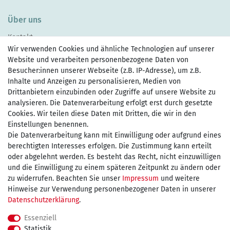
Über uns
Kontakt
Wir verwenden Cookies und ähnliche Technologien auf unserer
Website und verarbeiten personenbezogene Daten von
Besucher:innen unserer Webseite (z.B. IP-Adresse), um z.B.
Inhalte und Anzeigen zu personalisieren, Medien von
Drittanbietern einzubinden oder Zugriffe auf unsere Website zu
Zahlen Sie bequem per
analysieren. Die Datenverarbeitung erfolgt erst durch gesetzte
Cookies. Wir teilen diese Daten mit Dritten, die wir in den
Einstellungen benennen.
Die Datenverarbeitung kann mit Einwilligung oder aufgrund eines
Wir versenden mit
berechtigten Interesses erfolgen. Die Zustimmung kann erteilt
oder abgelehnt werden. Es besteht das Recht, nicht einzuwilligen
und die Einwilligung zu einem späteren Zeitpunkt zu ändern oder
kostenfreie Lieferung
zu widerrufen. Beachten Sie unser
Impressum
und weitere
Hinweise zur Verwendung personenbezogener Daten in unserer
innerhalb Deutschland ab 75€
Daten­schutz­erklärung
.
Essenziell
Statistik