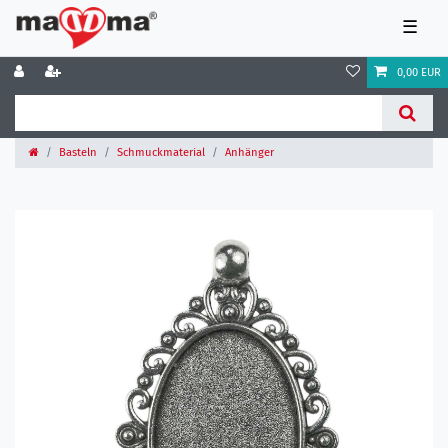
☰
0,00 EUR
Basteln
Schmuckmaterial
Anhänger