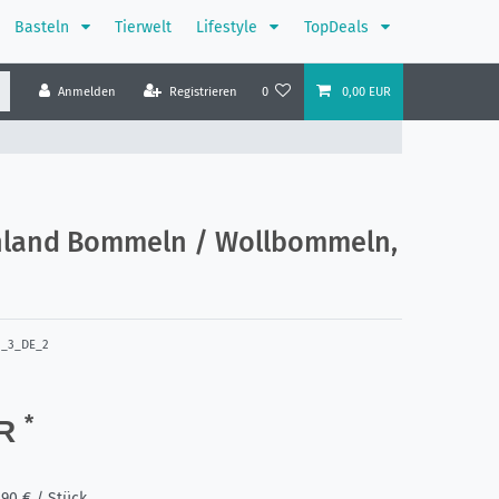
Basteln
Tierwelt
Lifestyle
TopDeals
Anmelden
Registrieren
0
0,00 EUR
hland Bommeln / Wollbommeln,
2_3_DE_2
*
UR
,90 € / Stück