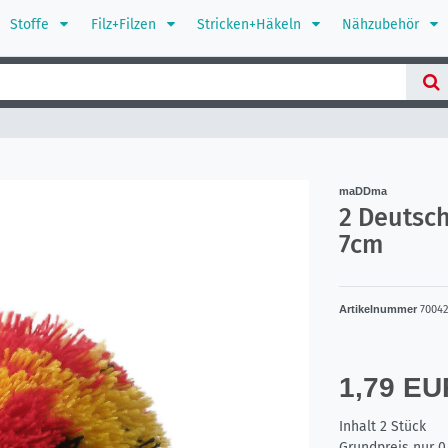
Stoffe
Filz+Filzen
Stricken+Häkeln
Nähzubehör
maDDma
2 Deutsc
7cm
Artikelnummer
7004
1,79 E
Inhalt
2
Stück
Grundpreis nur
0