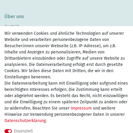
Über uns
Kontakt
Wir verwenden Cookies und ähnliche Technologien auf unserer
Website und verarbeiten personenbezogene Daten von
Besucher:innen unserer Webseite (z.B. IP-Adresse), um z.B.
Inhalte und Anzeigen zu personalisieren, Medien von
Drittanbietern einzubinden oder Zugriffe auf unsere Website zu
Zahlen Sie bequem per
analysieren. Die Datenverarbeitung erfolgt erst durch gesetzte
Cookies. Wir teilen diese Daten mit Dritten, die wir in den
Einstellungen benennen.
Die Datenverarbeitung kann mit Einwilligung oder aufgrund eines
Wir versenden mit
berechtigten Interesses erfolgen. Die Zustimmung kann erteilt
oder abgelehnt werden. Es besteht das Recht, nicht einzuwilligen
und die Einwilligung zu einem späteren Zeitpunkt zu ändern oder
kostenfreie Lieferung
zu widerrufen. Beachten Sie unser
Impressum
und weitere
Hinweise zur Verwendung personenbezogener Daten in unserer
innerhalb Deutschland ab 75€
Daten­schutz­erklärung
.
Essenziell