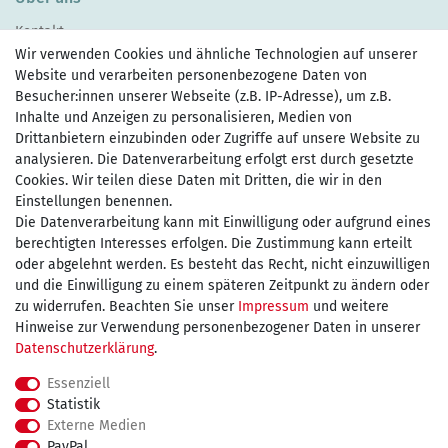
Kontakt
Wir verwenden Cookies und ähnliche Technologien auf unserer
Website und verarbeiten personenbezogene Daten von
Besucher:innen unserer Webseite (z.B. IP-Adresse), um z.B.
Inhalte und Anzeigen zu personalisieren, Medien von
Drittanbietern einzubinden oder Zugriffe auf unsere Website zu
Zahlen Sie bequem per
analysieren. Die Datenverarbeitung erfolgt erst durch gesetzte
Cookies. Wir teilen diese Daten mit Dritten, die wir in den
Einstellungen benennen.
Die Datenverarbeitung kann mit Einwilligung oder aufgrund eines
Wir versenden mit
berechtigten Interesses erfolgen. Die Zustimmung kann erteilt
oder abgelehnt werden. Es besteht das Recht, nicht einzuwilligen
und die Einwilligung zu einem späteren Zeitpunkt zu ändern oder
kostenfreie Lieferung
zu widerrufen. Beachten Sie unser
Impressum
und weitere
Hinweise zur Verwendung personenbezogener Daten in unserer
innerhalb Deutschland ab 75€
Daten­schutz­erklärung
.
Essenziell
Statistik
Externe Medien
Impressum
Daten­schutz­erklärung
AGB
PayPal