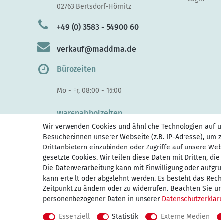
02763 Bertsdorf-Hörnitz
+49 (0) 3583 - 54900 60
verkauf@maddma.de
Bürozeiten
Mo - Fr, 08:00 - 16:00
Warenabholzeiten
Wir verwenden Cookies und ähnliche Technologien auf 
Di - Do, 10:00 - 15.30
Besucher:innen unserer Webseite (z.B. IP-Adresse), um z
Fr 10:00 - 14:00
Drittanbietern einzubinden oder Zugriffe auf unsere Web
gesetzte Cookies. Wir teilen diese Daten mit Dritten, di
Die Datenverarbeitung kann mit Einwilligung oder aufgr
kann erteilt oder abgelehnt werden. Es besteht das Recht
Zeitpunkt zu ändern oder zu widerrufen. Beachten Sie u
personenbezogener Daten in unserer
Daten­schutz­erklä
Impressum
D
Essenziell
Statistik
Externe Medien