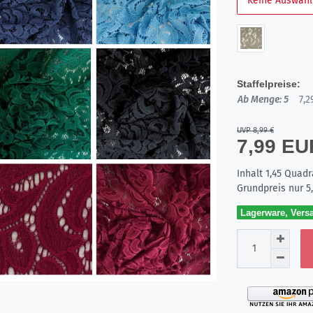
Keine Auswahl
Staffelpreise:
Ab Menge: 5
7,2
UVP 8,99 €
7,99 E
Inhalt
1,45
Quadr
Grundpreis nur
5
Lagerware, Versa