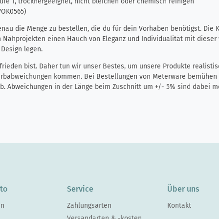
tufe 1, trocknergeeignet, nicht bleichen oder chemisch reinigen
17OK0565)
genau die Menge zu bestellen, die du für dein Vorhaben benötigst. Di
Nähprojekten einen Hauch von Eleganz und Individualität mit dieser w
s Design legen.
ieden bist. Daher tun wir unser Bestes, um unsere Produkte realistis
Farbabweichungen kommen. Bei Bestellungen von Meterware bemühen wi
rab. Abweichungen in der Länge beim Zuschnitt um +/- 5% sind dabei mö
to
Service
Über uns
en
Zahlungsarten
Kontakt
Versandarten & -kosten