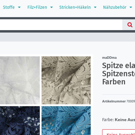
Stoffe
Filz+Filzen
Stricken+Häkeln
Nähzubehör
maDDma
Spitze el
Spitzenst
Farben
Artikelnummer
7000
Farbe:
Keine Au