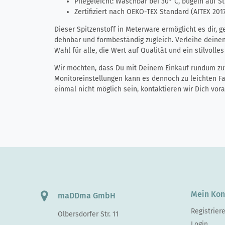
Pflegeleicht: Waschbar bei 30° C, bügeln auf S
Zertifiziert nach OEKO-TEX Standard (AITEX 20
Dieser Spitzenstoff in Meterware ermöglicht es dir, 
dehnbar und formbeständig zugleich. Verleihe deinen 
Wahl für alle, die Wert auf Qualität und ein stilvolle
Wir möchten, dass Du mit Deinem Einkauf rundum zufr
Monitoreinstellungen kann es dennoch zu leichten 
einmal nicht möglich sein, kontaktieren wir Dich vo
Mein Kon
maDDma GmbH
Registrier
Olbersdorfer Str. 11
Login