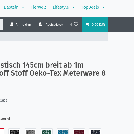
Basteln
Tierwelt
Lifestyle
TopDeals
Anmelden
Registrieren
0
0,00 EUR
astisch 145cm breit ab 1m
off Stoff Oeko-Tex Meterware 8
92856
swahl