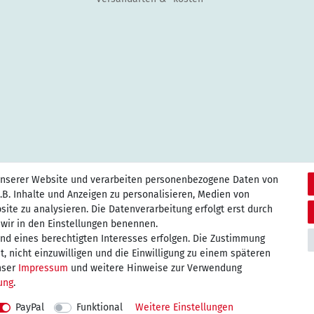
unserer Website und verarbeiten personenbezogene Daten von
.B. Inhalte und Anzeigen zu personalisieren, Medien von
site zu analysieren. Die Datenverarbeitung erfolgt erst durch
e wir in den Einstellungen benennen.
und eines berechtigten Interesses erfolgen. Die Zustimmung
, nicht einzuwilligen und die Einwilligung zu einem späteren
nser
Impressum
und weitere Hinweise zur Verwendung
rung
.
aten­schutz­erklärung
AGB
Widerrufs­recht
Vertrag widerru
PayPal
Funktional
Weitere Einstellungen