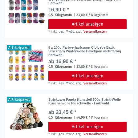
Farbwahl
16,90 € *
0.5
Kilogramm
| 33,80 € / Kilogramm
Artikel anzeigen
*
inkl. ges. MwSt.
zzgl.
Versandkosten
Artikelpaket
5 x 100g Farbverlaufsgarn Cicibebe Batik
Strickgarn Winterwolle Häkelgarn mehrfarbig
Farbwahl
ab 16,90 € *
0.5
Kilogramm
| 33,80 € / Kilogramm
Artikel anzeigen
*
inkl. ges. MwSt.
zzgl.
Versandkosten
Artikelpaket
Strickgarn Panda Kunstfell 500g Strick-Wolle
Kuschelwolle Plüschwolle - Farbwahl
ab 23,45 € *
0.5
Kilogramm
| 46,90 € / Kilogramm
Artikel anzeigen
*
inkl. ges. MwSt.
zzgl.
Versandkosten