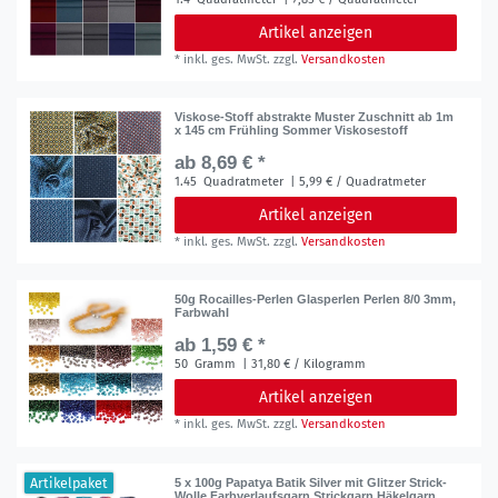
Artikel anzeigen
*
inkl. ges. MwSt.
zzgl.
Versandkosten
Viskose-Stoff abstrakte Muster Zuschnitt ab 1m
x 145 cm Frühling Sommer Viskosestoff
ab 8,69 € *
1.45
Quadratmeter
| 5,99 € / Quadratmeter
Artikel anzeigen
*
inkl. ges. MwSt.
zzgl.
Versandkosten
50g Rocailles-Perlen Glasperlen Perlen 8/0 3mm,
Farbwahl
ab 1,59 € *
50
Gramm
| 31,80 € / Kilogramm
Artikel anzeigen
*
inkl. ges. MwSt.
zzgl.
Versandkosten
Artikelpaket
5 x 100g Papatya Batik Silver mit Glitzer Strick-
Wolle Farbverlaufsgarn Strickgarn Häkelgarn