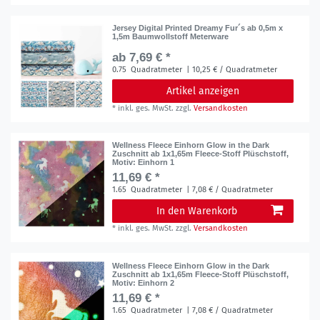
Jersey Digital Printed Dreamy Fur´s ab 0,5m x
1,5m Baumwollstoff Meterware
ab 7,69 € *
0.75
Quadratmeter
| 10,25 € / Quadratmeter
Artikel anzeigen
*
inkl. ges. MwSt.
zzgl.
Versandkosten
Wellness Fleece Einhorn Glow in the Dark
Zuschnitt ab 1x1,65m Fleece-Stoff Plüschstoff
,
Motiv: Einhorn 1
11,69 € *
1.65
Quadratmeter
| 7,08 € / Quadratmeter
In den Warenkorb
*
inkl. ges. MwSt.
zzgl.
Versandkosten
Wellness Fleece Einhorn Glow in the Dark
Zuschnitt ab 1x1,65m Fleece-Stoff Plüschstoff
,
Motiv: Einhorn 2
11,69 € *
1.65
Quadratmeter
| 7,08 € / Quadratmeter