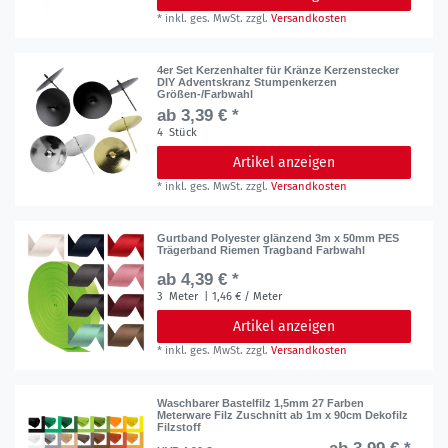
*
inkl. ges. MwSt.
zzgl.
Versandkosten
4er Set Kerzenhalter für Kränze Kerzenstecker
DIY Adventskranz Stumpenkerzen
Größen-/Farbwahl
ab 3,39 € *
4
Stück
Artikel anzeigen
*
inkl. ges. MwSt.
zzgl.
Versandkosten
Gurtband Polyester glänzend 3m x 50mm PES
Trägerband Riemen Tragband Farbwahl
ab 4,39 € *
3
Meter
| 1,46 € / Meter
Artikel anzeigen
*
inkl. ges. MwSt.
zzgl.
Versandkosten
Waschbarer Bastelfilz 1,5mm 27 Farben
Meterware Filz Zuschnitt ab 1m x 90cm Dekofilz
Filzstoff