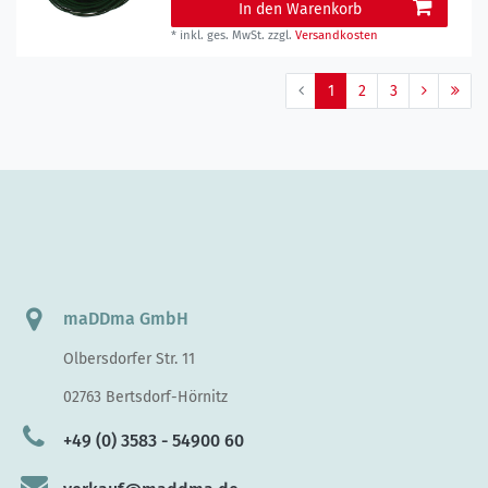
In den Warenkorb
*
inkl. ges. MwSt.
zzgl.
Versandkosten
1
2
3
maDDma GmbH
Olbersdorfer Str. 11
02763 Bertsdorf-Hörnitz
+49 (0) 3583 - 54900 60