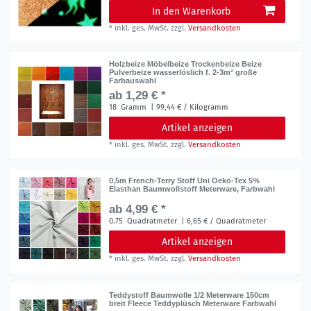
In den Warenkorb
*
inkl. ges. MwSt.
zzgl.
Versandkosten
Holzbeize Möbelbeize Trockenbeize Beize
Pulverbeize wasserlöslich f. 2-3m² große
Farbauswahl
ab 1,29 € *
18
Gramm
| 99,44 € / Kilogramm
Artikel anzeigen
*
inkl. ges. MwSt.
zzgl.
Versandkosten
0,5m French-Terry Stoff Uni Oeko-Tex 5%
Elasthan Baumwollstoff Meterware, Farbwahl
ab 4,99 € *
0.75
Quadratmeter
| 6,65 € / Quadratmeter
Artikel anzeigen
*
inkl. ges. MwSt.
zzgl.
Versandkosten
Teddystoff Baumwolle 1/2 Meterware 150cm
breit Fleece Teddyplüsch Meterware Farbwahl