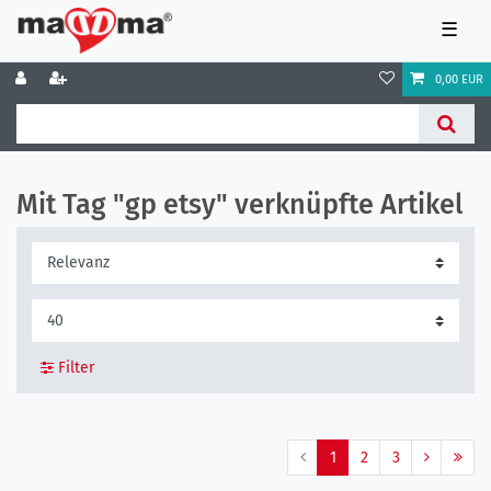
☰
0,00 EUR
Mit Tag "gp etsy" verknüpfte Artikel
Filter
1
2
3