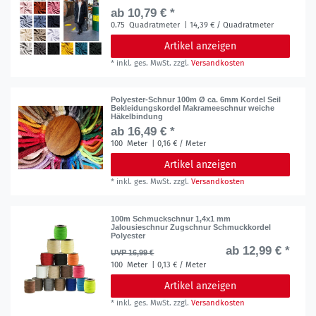
ab 10,79 € *
0.75
Quadratmeter
| 14,39 € / Quadratmeter
Artikel anzeigen
*
inkl. ges. MwSt.
zzgl.
Versandkosten
Polyester-Schnur 100m Ø ca. 6mm Kordel Seil
Bekleidungskordel Makrameeschnur weiche
Häkelbindung
ab 16,49 € *
100
Meter
| 0,16 € / Meter
Artikel anzeigen
*
inkl. ges. MwSt.
zzgl.
Versandkosten
100m Schmuckschnur 1,4x1 mm
Jalousieschnur Zugschnur Schmuckkordel
Polyester
ab 12,99 € *
UVP 16,99 €
100
Meter
| 0,13 € / Meter
Artikel anzeigen
*
inkl. ges. MwSt.
zzgl.
Versandkosten