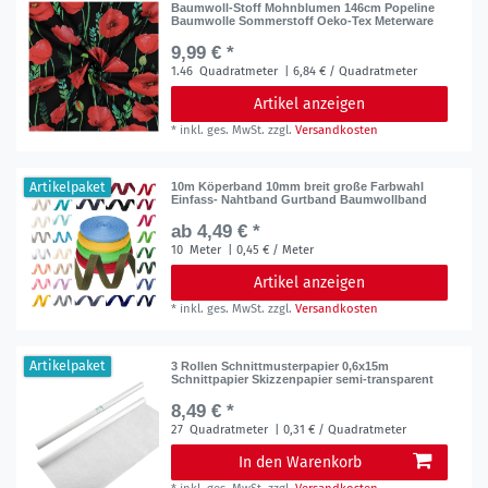
Baumwoll-Stoff Mohnblumen 146cm Popeline
Baumwolle Sommerstoff Oeko-Tex Meterware
9,99 € *
1.46
Quadratmeter
| 6,84 € / Quadratmeter
Artikel anzeigen
*
inkl. ges. MwSt.
zzgl.
Versandkosten
Artikelpaket
10m Köperband 10mm breit große Farbwahl
Einfass- Nahtband Gurtband Baumwollband
ab 4,49 € *
10
Meter
| 0,45 € / Meter
Artikel anzeigen
*
inkl. ges. MwSt.
zzgl.
Versandkosten
Artikelpaket
3 Rollen Schnittmusterpapier 0,6x15m
Schnittpapier Skizzenpapier semi-transparent
8,49 € *
27
Quadratmeter
| 0,31 € / Quadratmeter
In den Warenkorb