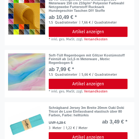
Meterware 150 cm 210g/m² Polyester Farbwahl
Netzgewebe Futterstoff Rucksack
Hundegeschirr Taschen DIY Stoffe
ab 10,49 € *
1.5
Quadratmeter
| 7,66 € / Quadratmeter
Artikel anzeigen
*
inkl. ges. MwSt.
zzgl.
Versandkosten
Soft-Tüll Regenbogen mit Glitzer Kostümstoff
Feintüll ab 1x1,5 m Meterware
, Motiv:
Regenbogen 6
ab 7,99 € *
1.5
Quadratmeter
| 5,66 € / Quadratmeter
Artikel anzeigen
*
inkl. ges. MwSt.
zzgl.
Versandkosten
Schrägband Jersey 3m Breite 20mm Oaki Doki
Tricot de Luxe Einfassband elastisch über 80
Farben
, Farbe: helltürkis
ab 3,49 € *
UVP 4,29 €
3
Meter
| 1,22 € / Meter
Artikel anzeigen