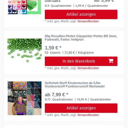
ab 3,99 € *
UVP 4,90 €
0.9
Quadratmeter
| 4,99 € / Quadratmeter
Artikel anzeigen
*
inkl. ges. MwSt.
zzgl.
Versandkosten
50g Rocailles-Perlen Glasperlen Perlen 8/0 3mm,
Farbwahl
, Farbe: hellgrün
1,59 € *
50
Gramm
| 31,80 € / Kilogramm
In den Warenkorb
*
inkl. ges. MwSt.
zzgl.
Versandkosten
Softshell-Stoff Kindermotive ab 0,5m
Outdoorstoff Funktionsstoff Motivwahl
ab 7,99 € *
0.73
Quadratmeter
| 10,95 € / Quadratmeter
Artikel anzeigen
*
inkl. ges. MwSt.
zzgl.
Versandkosten