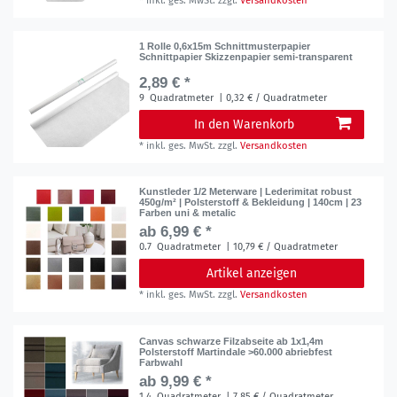
*
inkl. ges. MwSt.
zzgl.
Versandkosten
1 Rolle 0,6x15m Schnittmusterpapier
Schnittpapier Skizzenpapier semi-transparent
2,89 € *
9
Quadratmeter
| 0,32 € / Quadratmeter
In den Warenkorb
*
inkl. ges. MwSt.
zzgl.
Versandkosten
Kunstleder 1/2 Meterware | Lederimitat robust
450g/m² | Polsterstoff & Bekleidung | 140cm | 23
Farben uni & metalic
ab 6,99 € *
0.7
Quadratmeter
| 10,79 € / Quadratmeter
Artikel anzeigen
*
inkl. ges. MwSt.
zzgl.
Versandkosten
Canvas schwarze Filzabseite ab 1x1,4m
Polsterstoff Martindale >60.000 abriebfest
Farbwahl
ab 9,99 € *
1.4
Quadratmeter
| 7,85 € / Quadratmeter