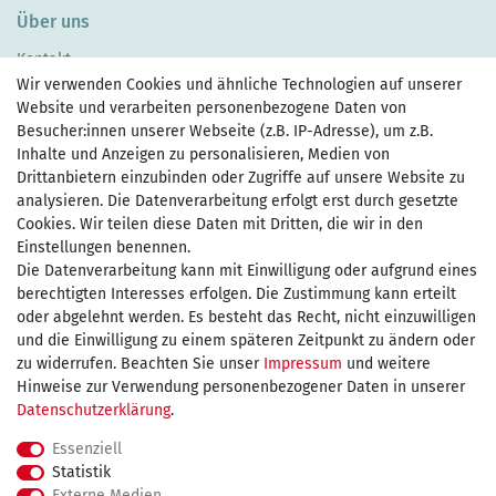
Über uns
Kontakt
Wir verwenden Cookies und ähnliche Technologien auf unserer
Website und verarbeiten personenbezogene Daten von
Besucher:innen unserer Webseite (z.B. IP-Adresse), um z.B.
Inhalte und Anzeigen zu personalisieren, Medien von
Drittanbietern einzubinden oder Zugriffe auf unsere Website zu
Zahlen Sie bequem per
analysieren. Die Datenverarbeitung erfolgt erst durch gesetzte
Cookies. Wir teilen diese Daten mit Dritten, die wir in den
Einstellungen benennen.
Die Datenverarbeitung kann mit Einwilligung oder aufgrund eines
Wir versenden mit
berechtigten Interesses erfolgen. Die Zustimmung kann erteilt
oder abgelehnt werden. Es besteht das Recht, nicht einzuwilligen
und die Einwilligung zu einem späteren Zeitpunkt zu ändern oder
kostenfreie Lieferung
zu widerrufen. Beachten Sie unser
Impressum
und weitere
Hinweise zur Verwendung personenbezogener Daten in unserer
innerhalb Deutschland ab 75€
Daten­schutz­erklärung
.
Essenziell
Statistik
Externe Medien