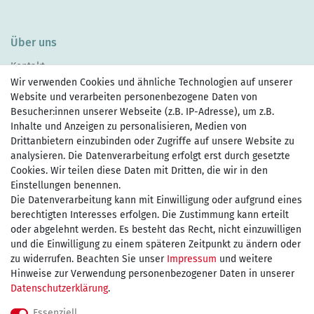
Über uns
Kontakt
Wir verwenden Cookies und ähnliche Technologien auf unserer
Website und verarbeiten personenbezogene Daten von
Besucher:innen unserer Webseite (z.B. IP-Adresse), um z.B.
Inhalte und Anzeigen zu personalisieren, Medien von
Drittanbietern einzubinden oder Zugriffe auf unsere Website zu
Zahlen Sie bequem per
analysieren. Die Datenverarbeitung erfolgt erst durch gesetzte
Cookies. Wir teilen diese Daten mit Dritten, die wir in den
Einstellungen benennen.
Die Datenverarbeitung kann mit Einwilligung oder aufgrund eines
Wir versenden mit
berechtigten Interesses erfolgen. Die Zustimmung kann erteilt
oder abgelehnt werden. Es besteht das Recht, nicht einzuwilligen
und die Einwilligung zu einem späteren Zeitpunkt zu ändern oder
kostenfreie Lieferung
zu widerrufen. Beachten Sie unser
Impressum
und weitere
Hinweise zur Verwendung personenbezogener Daten in unserer
innerhalb Deutschland ab 75€
Daten­schutz­erklärung
.
Essenziell