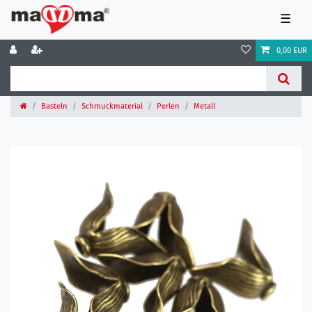
☰
0,00 EUR
Basteln
Schmuckmaterial
Perlen
Metall