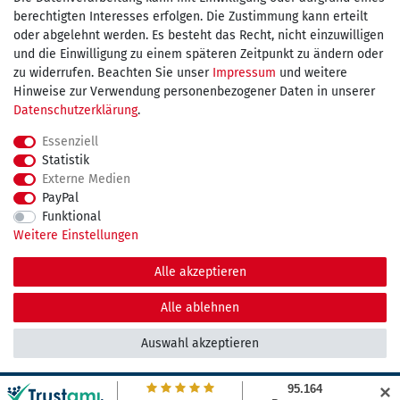
berechtigten Interesses erfolgen. Die Zustimmung kann erteilt
oder abgelehnt werden. Es besteht das Recht, nicht einzuwilligen
und die Einwilligung zu einem späteren Zeitpunkt zu ändern oder
kostenfreie Lieferung
zu widerrufen. Beachten Sie unser
Impressum
und weitere
Hinweise zur Verwendung personenbezogener Daten in unserer
innerhalb Deutschland ab 75€
Daten­schutz­erklärung
.
Essenziell
Statistik
Externe Medien
Impressum
Daten­schutz­erklärung
AGB
PayPal
Funktional
Weitere Einstellungen
Widerrufs­recht
Kontakt
Vertrag widerrufen
Alle akzeptieren
© Copyright 2026 maDDma GmbH. | Alle Rechte vorbehalten.
Alle ablehnen
Auswahl akzeptieren
✕