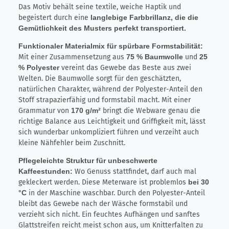
Das Motiv behält seine textile, weiche Haptik und
begeistert durch eine
langlebige Farbbrillanz, die die
Gemütlichkeit des Musters perfekt transportiert.
Funktionaler Materialmix für spürbare Formstabilität:
Mit einer Zusammensetzung aus
75 % Baumwolle
und
25
% Polyester
vereint das Gewebe das Beste aus zwei
Welten. Die Baumwolle sorgt für den geschätzten,
natürlichen Charakter, während der Polyester-Anteil den
Stoff strapazierfähig und formstabil macht. Mit einer
Grammatur von
170 g/m²
bringt die Webware genau die
richtige Balance aus Leichtigkeit und Griffigkeit mit, lässt
sich wunderbar unkompliziert führen und verzeiht auch
kleine Nähfehler beim Zuschnitt.
Pflegeleichte Struktur für unbeschwerte
Kaffeestunden:
Wo Genuss stattfindet, darf auch mal
gekleckert werden. Diese Meterware ist problemlos
bei 30
°C
in der Maschine waschbar. Durch den Polyester-Anteil
bleibt das Gewebe nach der Wäsche formstabil und
verzieht sich nicht. Ein feuchtes Aufhängen und sanftes
Glattstreifen reicht meist schon aus, um Knitterfalten zu