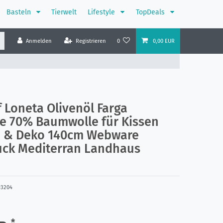
Basteln
Tierwelt
Lifestyle
TopDeals
Anmelden
Registrieren
0
0,00 EUR
 Loneta Olivenöl Farga
e 70% Baumwolle für Kissen
 & Deko 140cm Webware
ruck Mediterran Landhaus
93204
*