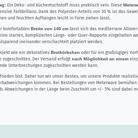
tag:
Ein Deko- und Küchentuchstoff muss praktisch sein. Diese
Meter
nsive Farbbrillanz. Dank des Polyester-Anteils von 30 % ist das Geweb
en und feuchten Aufhängen leicht in Form ziehen lässt.
r komfortablen
Breite von 140 cm
lässt sich das mediterrane Allover
eine starren, komplizierten Längs- oder Quer-Rapporte eingehalten we
lsparend ineinander verschachtelt platziert werden.
rojekt wie ein dekoratives
Brotkörbchen
oder für ein großzügiges Vo
 zugeschnitten. Der Versand erfolgt
nach Möglichkeit an einem
einz
ende Unterbrechungen zugeschnitten werden kann.
ieden bist. Daher tun wir unser Bestes, um unsere Produkte realistis
Farbabweichungen kommen. Bei Bestellungen von Meterware bemühen wi
rab. Abweichungen in der Länge beim Zuschnitt um +/- 5% sind dabei mö