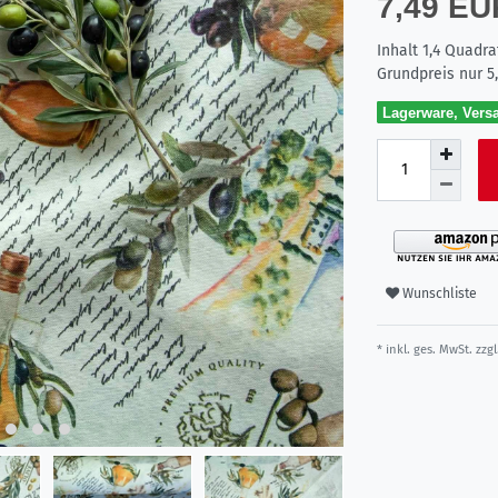
7,49 E
Inhalt
1,4
Quadra
Grundpreis nur
5
Lagerware, Versa
Wunschliste
* inkl. ges. MwSt. zzgl