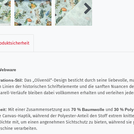
oduktsicherheit
 Webware
rations-Stil:
Das „Olivenöl“-Design besticht durch seine liebevolle, 
en Linien der historischen Schriftelemente und die sanften Nuancen d
uarell-Verläufe bleiben dabei vollkommen erhalten und verleihen jed
eit:
Mit einer Zusammensetzung aus
70 % Baumwolle
und
30 % Poly
te Canvas-Haptik, während der Polyester-Anteil den Stoff extrem knitt
Dichte mit, um einen angenehmen Sichtschutz zu bieten, während sie gle
schine verarbeiten.