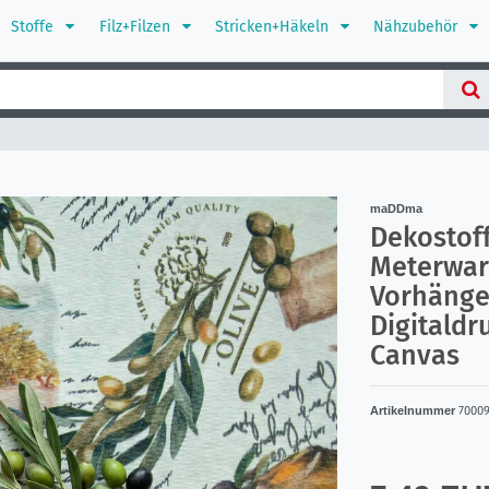
Stoffe
Filz+Filzen
Stricken+Häkeln
Nähzubehör
maDDma
Dekostoff
Meterwar
Vorhänge
Digitald
Canvas
Artikelnummer
7000