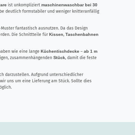
ware
ist unkompliziert
maschinenwaschbar bei 30
e deutlich formstabiler und weniger knitteranfällig
-Muster fantastisch ausnutzen. Da das Design
rden. Die Schnittteile für
Kissen
,
Taschenbahnen
rhaben wie eine lange
Küchentischdecke
–
ab 1 m
igen, zusammenhängenden
Stück
, damit die feste
ch darzustellen. Aufgrund unterschiedlicher
r uns um eine Lieferung am Stück. Sollte dies
glich.