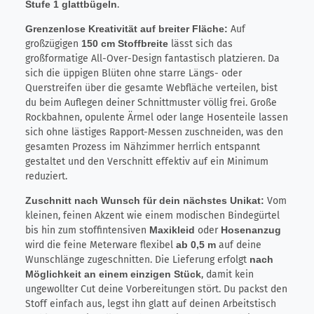
Stufe 1 glattbügeln
.
Grenzenlose Kreativität auf breiter Fläche:
Auf
großzügigen
150 cm Stoffbreite
lässt sich das
großformatige All-Over-Design fantastisch platzieren. Da
sich die üppigen Blüten ohne starre Längs- oder
Querstreifen über die gesamte Webfläche verteilen, bist
du beim Auflegen deiner Schnittmuster völlig frei. Große
Rockbahnen, opulente Ärmel oder lange Hosenteile lassen
sich ohne lästiges Rapport-Messen zuschneiden, was den
gesamten Prozess im Nähzimmer herrlich entspannt
gestaltet und den Verschnitt effektiv auf ein Minimum
reduziert.
Zuschnitt nach Wunsch für dein nächstes Unikat:
Vom
kleinen, feinen Akzent wie einem modischen Bindegürtel
bis hin zum stoffintensiven
Maxikleid
oder
Hosenanzug
wird die feine Meterware flexibel
ab 0,5 m
auf deine
Wunschlänge zugeschnitten. Die Lieferung erfolgt
nach
Möglichkeit an einem einzigen Stück
, damit kein
ungewollter Cut deine Vorbereitungen stört. Du packst den
Stoff einfach aus, legst ihn glatt auf deinen Arbeitstisch