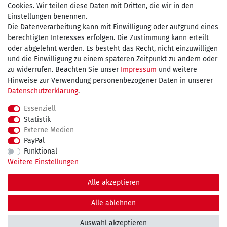
Cookies. Wir teilen diese Daten mit Dritten, die wir in den
Einstellungen benennen.
Die Datenverarbeitung kann mit Einwilligung oder aufgrund eines
Wir versenden mit
berechtigten Interesses erfolgen. Die Zustimmung kann erteilt
oder abgelehnt werden. Es besteht das Recht, nicht einzuwilligen
und die Einwilligung zu einem späteren Zeitpunkt zu ändern oder
kostenfreie Lieferung
zu widerrufen. Beachten Sie unser
Impressum
und weitere
Hinweise zur Verwendung personenbezogener Daten in unserer
innerhalb Deutschland ab 75€
Daten­schutz­erklärung
.
Essenziell
Statistik
Externe Medien
Impressum
Daten­schutz­erklärung
AGB
PayPal
Funktional
Weitere Einstellungen
Widerrufs­recht
Kontakt
Vertrag widerrufen
Alle akzeptieren
© Copyright 2026 maDDma GmbH. | Alle Rechte vorbehalten.
Alle ablehnen
Auswahl akzeptieren