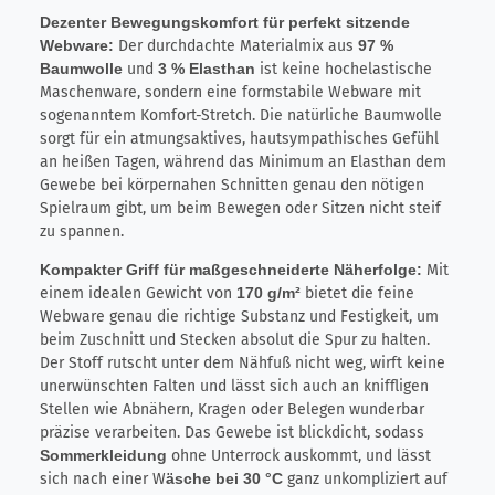
Dezenter Bewegungskomfort für perfekt sitzende
Webware:
Der durchdachte Materialmix aus
97 %
Baumwolle
und
3 % Elasthan
ist keine hochelastische
Maschenware, sondern eine formstabile Webware mit
sogenanntem Komfort-Stretch. Die natürliche Baumwolle
sorgt für ein atmungsaktives, hautsympathisches Gefühl
an heißen Tagen, während das Minimum an Elasthan dem
Gewebe bei körpernahen Schnitten genau den nötigen
Spielraum gibt, um beim Bewegen oder Sitzen nicht steif
zu spannen.
Kompakter Griff für maßgeschneiderte Näherfolge:
Mit
einem idealen Gewicht von
170 g/m²
bietet die feine
Webware genau die richtige Substanz und Festigkeit, um
beim Zuschnitt und Stecken absolut die Spur zu halten.
Der Stoff rutscht unter dem Nähfuß nicht weg, wirft keine
unerwünschten Falten und lässt sich auch an kniffligen
Stellen wie Abnähern, Kragen oder Belegen wunderbar
präzise verarbeiten. Das Gewebe ist blickdicht, sodass
Sommerkleidung
ohne Unterrock auskommt, und lässt
sich nach einer W
äsche bei 30 °C
ganz unkompliziert auf