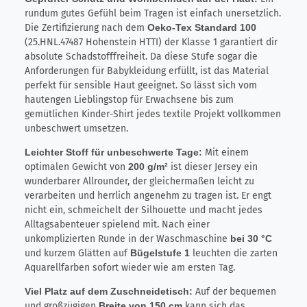
rundum gutes Gefühl beim Tragen ist einfach unersetzlich.
Die Zertifizierung nach dem
Oeko-Tex Standard 100
(25.HNL.47487 Hohenstein HTTI) der Klasse 1 garantiert dir
absolute Schadstofffreiheit. Da diese Stufe sogar die
Anforderungen für Babykleidung erfüllt, ist das Material
perfekt für sensible Haut geeignet. So lässt sich vom
hautengen Lieblingstop für Erwachsene bis zum
gemütlichen Kinder-Shirt jedes textile Projekt vollkommen
unbeschwert umsetzen.
Leichter Stoff für unbeschwerte Tage:
Mit einem
optimalen Gewicht von
200 g/m²
ist dieser Jersey ein
wunderbarer Allrounder, der gleichermaßen leicht zu
verarbeiten und herrlich angenehm zu tragen ist. Er engt
nicht ein, schmeichelt der Silhouette und macht jedes
Alltagsabenteuer spielend mit. Nach einer
unkomplizierten Runde in der Waschmaschine
bei 30 °C
und kurzem Glätten auf
Bügelstufe 1
leuchten die zarten
Aquarellfarben sofort wieder wie am ersten Tag.
Viel Platz auf dem Zuschneidetisch:
Auf der bequemen
und großzügigen
Breite von 150 cm
kann sich das