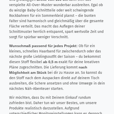
verspielte All-Over-Muster wunderbar ausbreiten. Egal ob
du winzige Baby-Schnittteile oder weit schwingende
Rockbahnen für ein Sommerkleid planst – die bunten
Falter sind harmonisch und gleichmäßig über die gesamte
Fläche verteilt. Das macht das Auflegen deiner
Schnittmuster herrlich entspannt, spart wertvolle Zeit und
sorgt für spürbar weniger Verschnitt.
Wunschmaß passend für jedes Projekt:
Ob für ein
kleines, schnelles Haarband für zwischendurch oder das
nächste große Lieblingsoutfit der Saison – du bekommst
diesen Stoff flexibel
ab 0,5 m
exakt für deine kreativen
Pläne zugeschnitten. Die Lieferung kommt
nach
Möglichkeit am Stück
bei dir zu Hause an. So kannst du
den Stoff nach dem Auspacken direkt auf deinem Tisch
ausbreiten, die Schere ansetzen und ohne Umwege in dein
nächstes Näh-Abenteuer starten.
Wir möchten, dass Du mit Deinem Einkauf rundum
zufrieden bist. Daher tun wir unser Bestes, um unsere
Produkte realistisch darzustellen. Aufgrund
unterschiedlicher Monitoreinstellungen kann es dennoch