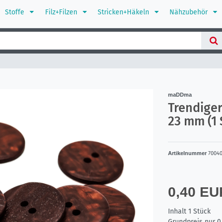
Stoffe
Filz+Filzen
Stricken+Häkeln
Nähzubehör
maDDma
Trendiger
23 mm (1 
Artikelnummer
7004
0,40 E
Inhalt
1
Stück
Grundpreis nur
0