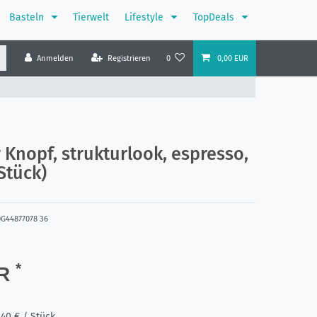
Basteln
Tierwelt
Lifestyle
TopDeals
Anmelden
Registrieren
0
0,00 EUR
 Knopf, strukturlook, espresso,
Stück)
0G44877078 36
*
UR
,40 € / Stück