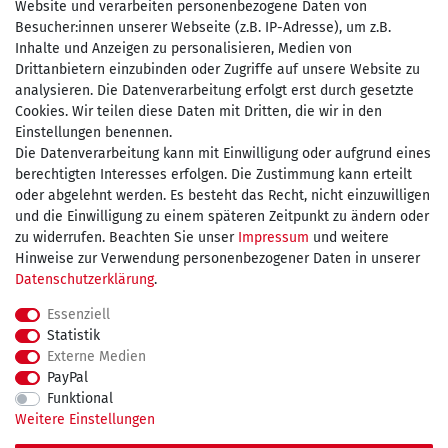
Website und verarbeiten personenbezogene Daten von
Besucher:innen unserer Webseite (z.B. IP-Adresse), um z.B.
Inhalte und Anzeigen zu personalisieren, Medien von
Drittanbietern einzubinden oder Zugriffe auf unsere Website zu
Zahlen Sie bequem per
analysieren. Die Datenverarbeitung erfolgt erst durch gesetzte
Cookies. Wir teilen diese Daten mit Dritten, die wir in den
Einstellungen benennen.
Die Datenverarbeitung kann mit Einwilligung oder aufgrund eines
Wir versenden mit
berechtigten Interesses erfolgen. Die Zustimmung kann erteilt
oder abgelehnt werden. Es besteht das Recht, nicht einzuwilligen
und die Einwilligung zu einem späteren Zeitpunkt zu ändern oder
kostenfreie Lieferung
zu widerrufen. Beachten Sie unser
Impressum
und weitere
Hinweise zur Verwendung personenbezogener Daten in unserer
innerhalb Deutschland ab 75€
Daten­schutz­erklärung
.
Essenziell
Statistik
Externe Medien
Impressum
Daten­schutz­erklärung
AGB
PayPal
Funktional
Weitere Einstellungen
Widerrufs­recht
Kontakt
Vertrag widerrufen