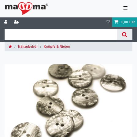
☰
0,00 EUR
Nähzubehör
Knöpfe & Nieten