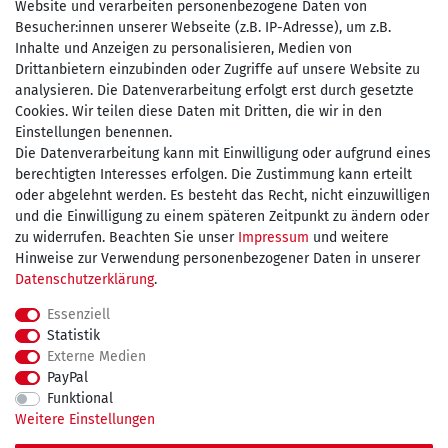
Website und verarbeiten personenbezogene Daten von
Besucher:innen unserer Webseite (z.B. IP-Adresse), um z.B.
Inhalte und Anzeigen zu personalisieren, Medien von
Drittanbietern einzubinden oder Zugriffe auf unsere Website zu
Zahlen Sie bequem per
analysieren. Die Datenverarbeitung erfolgt erst durch gesetzte
Cookies. Wir teilen diese Daten mit Dritten, die wir in den
Einstellungen benennen.
Die Datenverarbeitung kann mit Einwilligung oder aufgrund eines
Wir versenden mit
berechtigten Interesses erfolgen. Die Zustimmung kann erteilt
oder abgelehnt werden. Es besteht das Recht, nicht einzuwilligen
und die Einwilligung zu einem späteren Zeitpunkt zu ändern oder
kostenfreie Lieferung
zu widerrufen. Beachten Sie unser
Impressum
und weitere
Hinweise zur Verwendung personenbezogener Daten in unserer
innerhalb Deutschland ab 75€
Daten­schutz­erklärung
.
Essenziell
Statistik
Externe Medien
Impressum
Daten­schutz­erklärung
AGB
PayPal
Funktional
Weitere Einstellungen
Widerrufs­recht
Kontakt
Vertrag widerrufen