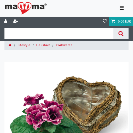
☰
0,00 EUR
Lifestyle
Haushalt
Korbwaren