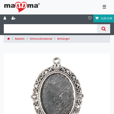
☰
0,00 EUR
Basteln
Schmuckmaterial
Anhänger