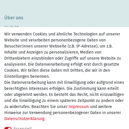
Über uns
Kontakt
Wir verwenden Cookies und ähnliche Technologien auf unserer
Website und verarbeiten personenbezogene Daten von
Besucher:innen unserer Webseite (z.B. IP-Adresse), um z.B.
Inhalte und Anzeigen zu personalisieren, Medien von
Drittanbietern einzubinden oder Zugriffe auf unsere Website zu
Zahlen Sie bequem per
analysieren. Die Datenverarbeitung erfolgt erst durch gesetzte
Cookies. Wir teilen diese Daten mit Dritten, die wir in den
Einstellungen benennen.
Die Datenverarbeitung kann mit Einwilligung oder aufgrund eines
Wir versenden mit
berechtigten Interesses erfolgen. Die Zustimmung kann erteilt
oder abgelehnt werden. Es besteht das Recht, nicht einzuwilligen
und die Einwilligung zu einem späteren Zeitpunkt zu ändern oder
kostenfreie Lieferung
zu widerrufen. Beachten Sie unser
Impressum
und weitere
Hinweise zur Verwendung personenbezogener Daten in unserer
innerhalb Deutschland ab 75€
Daten­schutz­erklärung
.
Essenziell