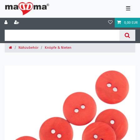
☰
0,00 EUR
Nähzubehör
Knöpfe & Nieten