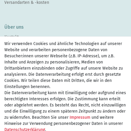
Versandarten & -kosten
Über uns
Kontakt
Wir verwenden Cookies und ähnliche Technologien auf unserer
Website und verarbeiten personenbezogene Daten von
Besucher:innen unserer Webseite (z.B. IP-Adresse), um z.B.
Inhalte und Anzeigen zu personalisieren, Medien von
Drittanbietern einzubinden oder Zugriffe auf unsere Website zu
Zahlen Sie bequem per
analysieren. Die Datenverarbeitung erfolgt erst durch gesetzte
Cookies. Wir teilen diese Daten mit Dritten, die wir in den
Einstellungen benennen.
Wir versenden mit
Die Datenverarbeitung kann mit Einwilligung oder aufgrund eines
berechtigten Interesses erfolgen. Die Zustimmung kann erteilt
oder abgelehnt werden. Es besteht das Recht, nicht einzuwilligen
und die Einwilligung zu einem späteren Zeitpunkt zu ändern oder
kostenfreie Lieferung
zu widerrufen. Beachten Sie unser
Impressum
und weitere
Hinweise zur Verwendung personenbezogener Daten in unserer
innerhalb Deutschland ab 75€
Daten­schutz­erklärung
.