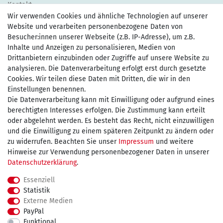
Kontakt
Wir verwenden Cookies und ähnliche Technologien auf unserer
Website und verarbeiten personenbezogene Daten von
Besucher:innen unserer Webseite (z.B. IP-Adresse), um z.B.
Inhalte und Anzeigen zu personalisieren, Medien von
Drittanbietern einzubinden oder Zugriffe auf unsere Website zu
Zahlen Sie bequem per
analysieren. Die Datenverarbeitung erfolgt erst durch gesetzte
Cookies. Wir teilen diese Daten mit Dritten, die wir in den
Einstellungen benennen.
Wir versenden mit
Die Datenverarbeitung kann mit Einwilligung oder aufgrund eines
berechtigten Interesses erfolgen. Die Zustimmung kann erteilt
oder abgelehnt werden. Es besteht das Recht, nicht einzuwilligen
und die Einwilligung zu einem späteren Zeitpunkt zu ändern oder
kostenfreie Lieferung
zu widerrufen. Beachten Sie unser
Impressum
und weitere
Hinweise zur Verwendung personenbezogener Daten in unserer
innerhalb Deutschland ab 75€
Daten­schutz­erklärung
.
Essenziell
Statistik
Externe Medien
Impressum
Daten­schutz­erklärung
AGB
PayPal
Funktional