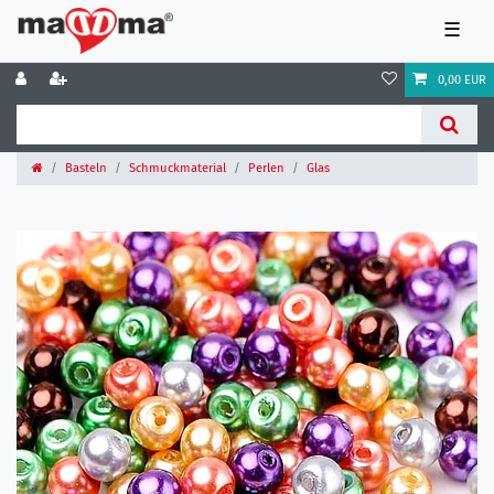
☰
0,00 EUR
Basteln
Schmuckmaterial
Perlen
Glas