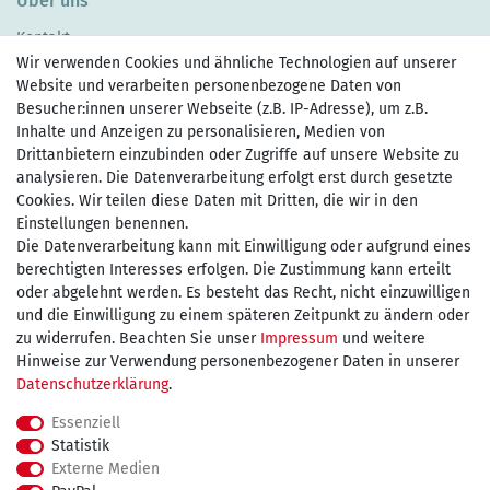
Über uns
Kontakt
Wir verwenden Cookies und ähnliche Technologien auf unserer
Website und verarbeiten personenbezogene Daten von
Besucher:innen unserer Webseite (z.B. IP-Adresse), um z.B.
Inhalte und Anzeigen zu personalisieren, Medien von
Drittanbietern einzubinden oder Zugriffe auf unsere Website zu
Zahlen Sie bequem per
analysieren. Die Datenverarbeitung erfolgt erst durch gesetzte
Cookies. Wir teilen diese Daten mit Dritten, die wir in den
Einstellungen benennen.
Die Datenverarbeitung kann mit Einwilligung oder aufgrund eines
Wir versenden mit
berechtigten Interesses erfolgen. Die Zustimmung kann erteilt
oder abgelehnt werden. Es besteht das Recht, nicht einzuwilligen
und die Einwilligung zu einem späteren Zeitpunkt zu ändern oder
kostenfreie Lieferung
zu widerrufen. Beachten Sie unser
Impressum
und weitere
Hinweise zur Verwendung personenbezogener Daten in unserer
innerhalb Deutschland ab 75€
Daten­schutz­erklärung
.
Essenziell
Statistik
Externe Medien