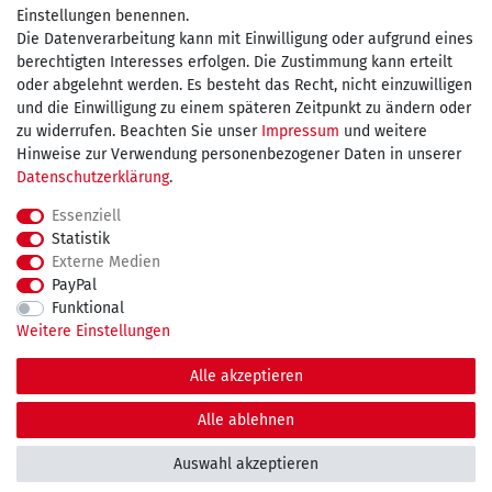
Einstellungen benennen.
Die Datenverarbeitung kann mit Einwilligung oder aufgrund eines
Wir versenden mit
berechtigten Interesses erfolgen. Die Zustimmung kann erteilt
oder abgelehnt werden. Es besteht das Recht, nicht einzuwilligen
und die Einwilligung zu einem späteren Zeitpunkt zu ändern oder
kostenfreie Lieferung
zu widerrufen. Beachten Sie unser
Impressum
und weitere
Hinweise zur Verwendung personenbezogener Daten in unserer
innerhalb Deutschland ab 75€
Daten­schutz­erklärung
.
Essenziell
Statistik
Externe Medien
Impressum
Daten­schutz­erklärung
AGB
PayPal
Funktional
Weitere Einstellungen
Widerrufs­recht
Kontakt
Vertrag widerrufen
Alle akzeptieren
© Copyright 2026 maDDma GmbH. | Alle Rechte vorbehalten.
Alle ablehnen
Auswahl akzeptieren