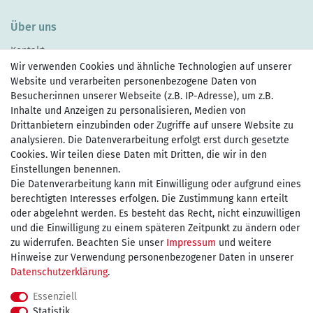
Über uns
Kontakt
Wir verwenden Cookies und ähnliche Technologien auf unserer
Website und verarbeiten personenbezogene Daten von
Besucher:innen unserer Webseite (z.B. IP-Adresse), um z.B.
Inhalte und Anzeigen zu personalisieren, Medien von
Drittanbietern einzubinden oder Zugriffe auf unsere Website zu
Zahlen Sie bequem per
analysieren. Die Datenverarbeitung erfolgt erst durch gesetzte
Cookies. Wir teilen diese Daten mit Dritten, die wir in den
Einstellungen benennen.
Wir versenden mit
Die Datenverarbeitung kann mit Einwilligung oder aufgrund eines
berechtigten Interesses erfolgen. Die Zustimmung kann erteilt
oder abgelehnt werden. Es besteht das Recht, nicht einzuwilligen
und die Einwilligung zu einem späteren Zeitpunkt zu ändern oder
kostenfreie Lieferung
zu widerrufen. Beachten Sie unser
Impressum
und weitere
Hinweise zur Verwendung personenbezogener Daten in unserer
innerhalb Deutschland ab 75€
Daten­schutz­erklärung
.
Essenziell
Statistik