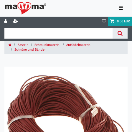
☰
0,00 EUR
Basteln
Schmuckmaterial
Auffädelmaterial
Schnüre und Bänder