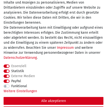
Inhalte und Anzeigen zu personalisieren, Medien von
Drittanbietern einzubinden oder Zugriffe auf unsere Website zu
Zahlen Sie bequem per
analysieren. Die Datenverarbeitung erfolgt erst durch gesetzte
Cookies. Wir teilen diese Daten mit Dritten, die wir in den
Einstellungen benennen.
Die Datenverarbeitung kann mit Einwilligung oder aufgrund eines
Wir versenden mit
berechtigten Interesses erfolgen. Die Zustimmung kann erteilt
oder abgelehnt werden. Es besteht das Recht, nicht einzuwilligen
und die Einwilligung zu einem späteren Zeitpunkt zu ändern oder
kostenfreie Lieferung
zu widerrufen. Beachten Sie unser
Impressum
und weitere
Hinweise zur Verwendung personenbezogener Daten in unserer
innerhalb Deutschland ab 75€
Daten­schutz­erklärung
.
Essenziell
Statistik
Externe Medien
Impressum
Daten­schutz­erklärung
AGB
PayPal
Funktional
Weitere Einstellungen
Widerrufs­recht
Kontakt
Vertrag widerrufen
Alle akzeptieren