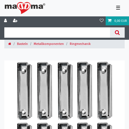
☰
0,00 EUR
Basteln
Metallkomponenten
Ringmechanik