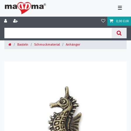
☰
0,00 EUR
Basteln
Schmuckmaterial
Anhänger