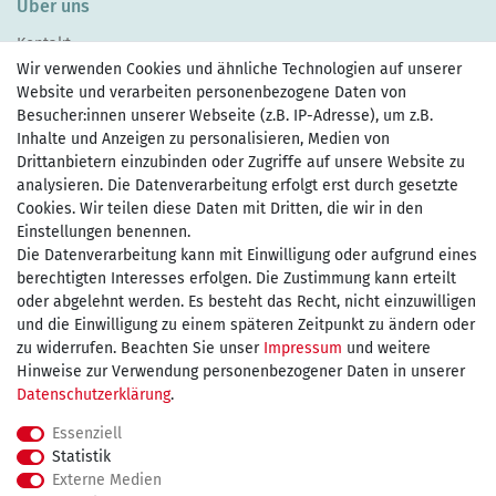
Über uns
Kontakt
Wir verwenden Cookies und ähnliche Technologien auf unserer
Website und verarbeiten personenbezogene Daten von
Besucher:innen unserer Webseite (z.B. IP-Adresse), um z.B.
Inhalte und Anzeigen zu personalisieren, Medien von
Drittanbietern einzubinden oder Zugriffe auf unsere Website zu
Zahlen Sie bequem per
analysieren. Die Datenverarbeitung erfolgt erst durch gesetzte
Cookies. Wir teilen diese Daten mit Dritten, die wir in den
Einstellungen benennen.
Die Datenverarbeitung kann mit Einwilligung oder aufgrund eines
Wir versenden mit
berechtigten Interesses erfolgen. Die Zustimmung kann erteilt
oder abgelehnt werden. Es besteht das Recht, nicht einzuwilligen
und die Einwilligung zu einem späteren Zeitpunkt zu ändern oder
kostenfreie Lieferung
zu widerrufen. Beachten Sie unser
Impressum
und weitere
Hinweise zur Verwendung personenbezogener Daten in unserer
innerhalb Deutschland ab 75€
Daten­schutz­erklärung
.
Essenziell
Statistik
Externe Medien