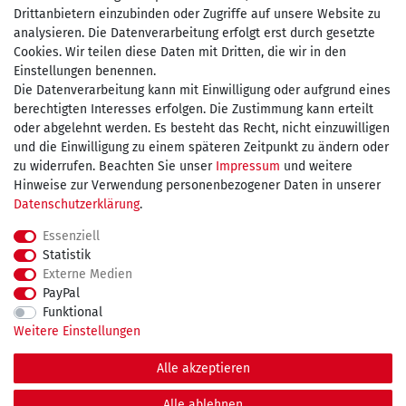
Drittanbietern einzubinden oder Zugriffe auf unsere Website zu
Zahlen Sie bequem per
analysieren. Die Datenverarbeitung erfolgt erst durch gesetzte
Cookies. Wir teilen diese Daten mit Dritten, die wir in den
Einstellungen benennen.
Die Datenverarbeitung kann mit Einwilligung oder aufgrund eines
Wir versenden mit
berechtigten Interesses erfolgen. Die Zustimmung kann erteilt
oder abgelehnt werden. Es besteht das Recht, nicht einzuwilligen
und die Einwilligung zu einem späteren Zeitpunkt zu ändern oder
kostenfreie Lieferung
zu widerrufen. Beachten Sie unser
Impressum
und weitere
Hinweise zur Verwendung personenbezogener Daten in unserer
innerhalb Deutschland ab 75€
Daten­schutz­erklärung
.
Essenziell
Statistik
Externe Medien
Impressum
Daten­schutz­erklärung
AGB
PayPal
Funktional
Weitere Einstellungen
Widerrufs­recht
Kontakt
Vertrag widerrufen
Alle akzeptieren
© Copyright 2026 maDDma GmbH. | Alle Rechte vorbehalten.
Alle ablehnen