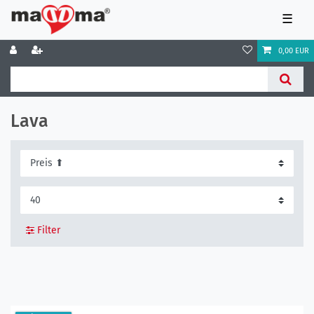
☰
0,00 EUR
Lava
Filter