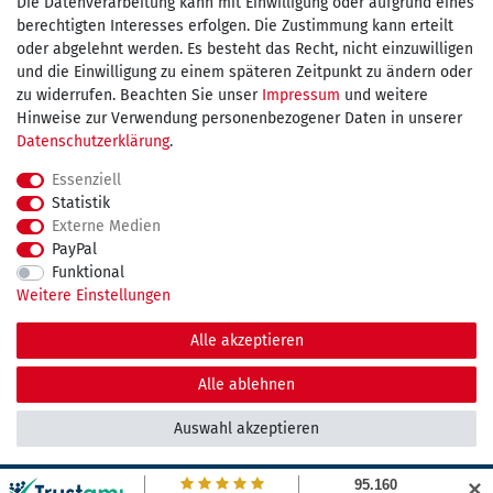
Wir versenden mit
Die Datenverarbeitung kann mit Einwilligung oder aufgrund eines
berechtigten Interesses erfolgen. Die Zustimmung kann erteilt
oder abgelehnt werden. Es besteht das Recht, nicht einzuwilligen
und die Einwilligung zu einem späteren Zeitpunkt zu ändern oder
kostenfreie Lieferung
zu widerrufen. Beachten Sie unser
Impressum
und weitere
Hinweise zur Verwendung personenbezogener Daten in unserer
innerhalb Deutschland ab 75€
Daten­schutz­erklärung
.
Essenziell
Statistik
Externe Medien
Impressum
Daten­schutz­erklärung
AGB
PayPal
Funktional
Weitere Einstellungen
Widerrufs­recht
Kontakt
Vertrag widerrufen
Alle akzeptieren
© Copyright 2026 maDDma GmbH. | Alle Rechte vorbehalten.
Alle ablehnen
Auswahl akzeptieren
✕