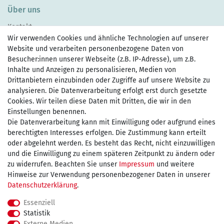
Über uns
Kontakt
Wir verwenden Cookies und ähnliche Technologien auf unserer
Website und verarbeiten personenbezogene Daten von
Besucher:innen unserer Webseite (z.B. IP-Adresse), um z.B.
Inhalte und Anzeigen zu personalisieren, Medien von
Drittanbietern einzubinden oder Zugriffe auf unsere Website zu
Zahlen Sie bequem per
analysieren. Die Datenverarbeitung erfolgt erst durch gesetzte
Cookies. Wir teilen diese Daten mit Dritten, die wir in den
Einstellungen benennen.
Die Datenverarbeitung kann mit Einwilligung oder aufgrund eines
Wir versenden mit
berechtigten Interesses erfolgen. Die Zustimmung kann erteilt
oder abgelehnt werden. Es besteht das Recht, nicht einzuwilligen
und die Einwilligung zu einem späteren Zeitpunkt zu ändern oder
kostenfreie Lieferung
zu widerrufen. Beachten Sie unser
Impressum
und weitere
Hinweise zur Verwendung personenbezogener Daten in unserer
innerhalb Deutschland ab 75€
Daten­schutz­erklärung
.
Essenziell
Statistik
Externe Medien