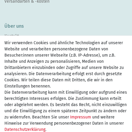
Versandarten & -kosten
Über uns
Kontakt
Wir verwenden Cookies und ähnliche Technologien auf unserer
Website und verarbeiten personenbezogene Daten von
Besucher:innen unserer Webseite (z.B. IP-Adresse), um z.B.
Inhalte und Anzeigen zu personalisieren, Medien von
Drittanbietern einzubinden oder Zugriffe auf unsere Website zu
Zahlen Sie bequem per
analysieren. Die Datenverarbeitung erfolgt erst durch gesetzte
Cookies. Wir teilen diese Daten mit Dritten, die wir in den
Einstellungen benennen.
Die Datenverarbeitung kann mit Einwilligung oder aufgrund eines
Wir versenden mit
berechtigten Interesses erfolgen. Die Zustimmung kann erteilt
oder abgelehnt werden. Es besteht das Recht, nicht einzuwilligen
und die Einwilligung zu einem späteren Zeitpunkt zu ändern oder
kostenfreie Lieferung
zu widerrufen. Beachten Sie unser
Impressum
und weitere
Hinweise zur Verwendung personenbezogener Daten in unserer
innerhalb Deutschland ab 75€
Daten­schutz­erklärung
.