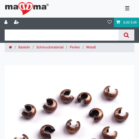
☰
0,00 EUR
Basteln
Schmuckmaterial
Perlen
Metall