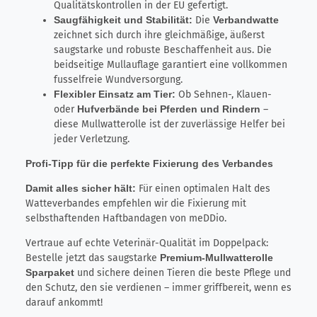
Qualitätskontrollen in der EU gefertigt.
Saugfähigkeit und Stabilität:
Die
Verbandwatte
zeichnet sich durch ihre gleichmäßige, äußerst
saugstarke und robuste Beschaffenheit aus. Die
beidseitige Mullauflage garantiert eine vollkommen
fusselfreie Wundversorgung.
Flexibler Einsatz am Tier:
Ob Sehnen-, Klauen-
oder
Hufverbände bei Pferden und Rindern
–
diese Mullwatterolle ist der zuverlässige Helfer bei
jeder Verletzung.
Profi-Tipp für die perfekte Fixierung des Verbandes
Damit alles sicher hält:
Für einen optimalen Halt des
Watteverbandes empfehlen wir die Fixierung mit
selbsthaftenden Haftbandagen von meDDio.
Vertraue auf echte Veterinär-Qualität im Doppelpack:
Bestelle jetzt das saugstarke
Premium-Mullwatterolle
Sparpaket
und sichere deinen Tieren die beste Pflege und
den Schutz, den sie verdienen – immer griffbereit, wenn es
darauf ankommt!