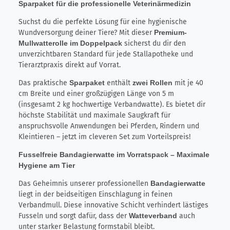
Sparpaket für die professionelle Veterinärmedizin
Suchst du die perfekte Lösung für eine hygienische
Wundversorgung deiner Tiere? Mit dieser
Premium-
Mullwatterolle im Doppelpack
sicherst du dir den
unverzichtbaren Standard für jede Stallapotheke und
Tierarztpraxis direkt auf Vorrat.
Das praktische
Sparpaket
enthält
zwei Rollen
mit je 40
cm Breite und einer großzügigen Länge von 5 m
(insgesamt 2 kg hochwertige Verbandwatte). Es bietet dir
höchste Stabilität und maximale Saugkraft für
anspruchsvolle Anwendungen bei Pferden, Rindern und
Kleintieren – jetzt im cleveren Set zum Vorteilspreis!
Fusselfreie Bandagierwatte im Vorratspack – Maximale
Hygiene am Tier
Das Geheimnis unserer professionellen
Bandagierwatte
liegt in der beidseitigen Einschlagung in feinen
Verbandmull. Diese innovative Schicht verhindert lästiges
Fusseln und sorgt dafür, dass der
Watteverband
auch
unter starker Belastung formstabil bleibt.