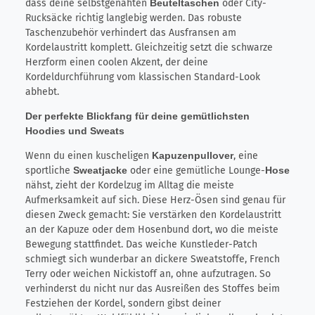
dass deine selbstgenähten
Beuteltaschen
oder City-
Rucksäcke richtig langlebig werden. Das robuste
Taschenzubehör verhindert das Ausfransen am
Kordelaustritt komplett. Gleichzeitig setzt die schwarze
Herzform einen coolen Akzent, der deine
Kordeldurchführung vom klassischen Standard-Look
abhebt.
Der perfekte Blickfang für deine gemütlichsten
Hoodies und Sweats
Wenn du einen kuscheligen
Kapuzenpullover
, eine
sportliche
Sweatjacke
oder eine gemütliche Lounge-
Hose
nähst, zieht der Kordelzug im Alltag die meiste
Aufmerksamkeit auf sich. Diese Herz-Ösen sind genau für
diesen Zweck gemacht: Sie verstärken den Kordelaustritt
an der Kapuze oder dem Hosenbund dort, wo die meiste
Bewegung stattfindet. Das weiche Kunstleder-Patch
schmiegt sich wunderbar an dickere Sweatstoffe, French
Terry oder weichen Nickistoff an, ohne aufzutragen. So
verhinderst du nicht nur das Ausreißen des Stoffes beim
Festziehen der Kordel, sondern gibst deiner