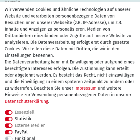
Kontakt
Wir verwenden Cookies und ähnliche Technologien auf unserer
Website und verarbeiten personenbezogene Daten von
Besucher:innen unserer Webseite (z.B. IP-Adresse), um z.B.
Inhalte und Anzeigen zu personalisieren, Medien von
Drittanbietern einzubinden oder Zugriffe auf unsere Website zu
Zahlen Sie bequem per
analysieren. Die Datenverarbeitung erfolgt erst durch gesetzte
Cookies. Wir teilen diese Daten mit Dritten, die wir in den
Einstellungen benennen.
Die Datenverarbeitung kann mit Einwilligung oder aufgrund eines
Wir versenden mit
berechtigten Interesses erfolgen. Die Zustimmung kann erteilt
oder abgelehnt werden. Es besteht das Recht, nicht einzuwilligen
und die Einwilligung zu einem späteren Zeitpunkt zu ändern oder
kostenfreie Lieferung
zu widerrufen. Beachten Sie unser
Impressum
und weitere
Hinweise zur Verwendung personenbezogener Daten in unserer
innerhalb Deutschland ab 75€
Daten­schutz­erklärung
.
Essenziell
Statistik
Externe Medien
Impressum
Daten­schutz­erklärung
AGB
PayPal
Funktional