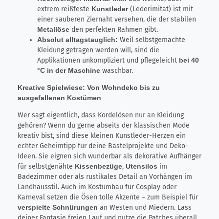
extrem reißfeste
Kunstleder
(Lederimitat) ist mit
einer sauberen Ziernaht versehen, die der stabilen
Metallöse
den perfekten Rahmen gibt.
Absolut alltagstauglich:
Weil selbstgemachte
Kleidung getragen werden will, sind die
Applikationen unkompliziert und pflegeleicht
bei 40
°C in der Maschine
waschbar.
Kreative Spielwiese: Von Wohndeko bis zu
ausgefallenen Kostümen
Wer sagt eigentlich, dass Kordelösen nur an Kleidung
gehören? Wenn du gerne abseits der klassischen Mode
kreativ bist, sind diese kleinen Kunstleder-Herzen ein
echter Geheimtipp für deine Bastelprojekte und Deko-
Ideen. Sie eignen sich wunderbar als dekorative Aufhänger
für selbstgenähte
Kissenbezüge
,
Utensilos
im
Badezimmer oder als rustikales Detail an Vorhängen im
Landhausstil. Auch im Kostümbau für Cosplay oder
Karneval setzen die Ösen tolle Akzente – zum Beispiel für
verspielte Schnürungen
an Westen und Miedern. Lass
deiner Fantasie freien Lauf und nutze die Patches überall