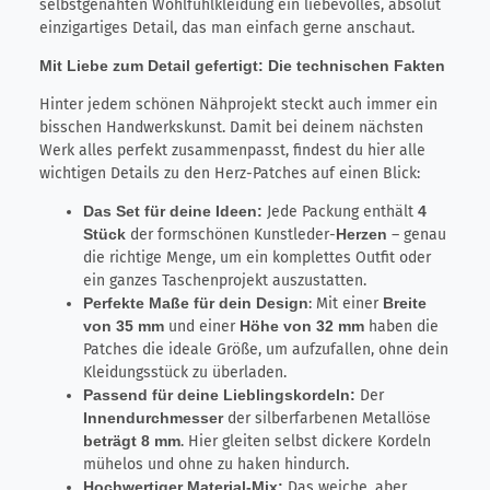
selbstgenähten Wohlfühlkleidung ein liebevolles, absolut
einzigartiges Detail, das man einfach gerne anschaut.
Mit Liebe zum Detail gefertigt: Die technischen Fakten
Hinter jedem schönen Nähprojekt steckt auch immer ein
bisschen Handwerkskunst. Damit bei deinem nächsten
Werk alles perfekt zusammenpasst, findest du hier alle
wichtigen Details zu den Herz-Patches auf einen Blick:
Das Set für deine Ideen:
Jede Packung enthält
4
Stück
der formschönen Kunstleder-
Herzen
– genau
die richtige Menge, um ein komplettes Outfit oder
ein ganzes Taschenprojekt auszustatten.
Perfekte Maße für dein Design
: Mit einer
Breite
von 35 mm
und einer
Höhe von 32 mm
haben die
Patches die ideale Größe, um aufzufallen, ohne dein
Kleidungsstück zu überladen.
Passend für deine Lieblingskordeln:
Der
Innendurchmesser
der silberfarbenen Metallöse
beträgt 8 mm
. Hier gleiten selbst dickere Kordeln
mühelos und ohne zu haken hindurch.
Hochwertiger Material-Mix:
Das weiche, aber