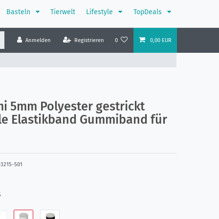
Basteln
Tierwelt
Lifestyle
TopDeals
Anmelden
Registrieren
0
0,00 EUR
 5mm Polyester gestrickt
le Elastikband Gummiband für
93215-501
ß