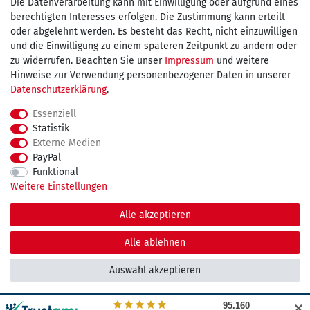
Die Datenverarbeitung kann mit Einwilligung oder aufgrund eines
Wir versenden mit
berechtigten Interesses erfolgen. Die Zustimmung kann erteilt
oder abgelehnt werden. Es besteht das Recht, nicht einzuwilligen
und die Einwilligung zu einem späteren Zeitpunkt zu ändern oder
kostenfreie Lieferung
zu widerrufen. Beachten Sie unser
Impressum
und weitere
Hinweise zur Verwendung personenbezogener Daten in unserer
innerhalb Deutschland ab 75€
Daten­schutz­erklärung
.
Essenziell
Statistik
Externe Medien
Impressum
Daten­schutz­erklärung
AGB
PayPal
Funktional
Weitere Einstellungen
Widerrufs­recht
Kontakt
Vertrag widerrufen
Alle akzeptieren
© Copyright 2026 maDDma GmbH. | Alle Rechte vorbehalten.
Alle ablehnen
Auswahl akzeptieren
✕