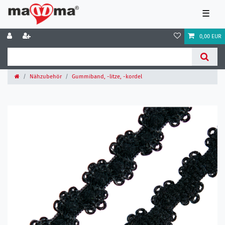
☰
0,00 EUR
Nähzubehör
Gummiband, -litze, -kordel