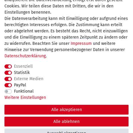
Cookies. Wir teilen diese Daten mit Dritten, die wir in den
Einstellungen benennen.
Wir versenden mit
Die Datenverarbeitung kann mit Einwilligung oder aufgrund eines
berechtigten Interesses erfolgen. Die Zustimmung kann erteilt
oder abgelehnt werden. Es besteht das Recht, nicht einzuwilligen
und die Einwilligung zu einem späteren Zeitpunkt zu ändern oder
kostenfreie Lieferung
zu widerrufen. Beachten Sie unser
Impressum
und weitere
Hinweise zur Verwendung personenbezogener Daten in unserer
innerhalb Deutschland ab 75€
Daten­schutz­erklärung
.
Essenziell
Statistik
Externe Medien
Impressum
Daten­schutz­erklärung
AGB
PayPal
Funktional
Weitere Einstellungen
Widerrufs­recht
Kontakt
Vertrag widerrufen
Alle akzeptieren
© Copyright 2026 maDDma GmbH. | Alle Rechte vorbehalten.
Alle ablehnen