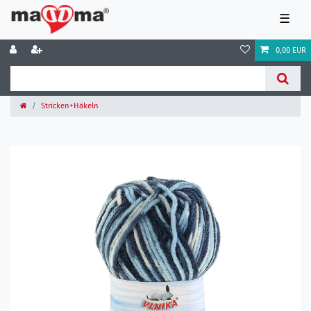
☰
0,00 EUR
Stricken+Häkeln