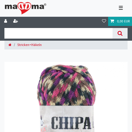
☰
0,00 EUR
Stricken+Häkeln