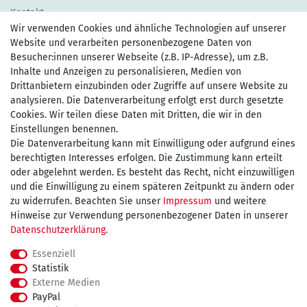
Kontakt
Wir verwenden Cookies und ähnliche Technologien auf unserer
Website und verarbeiten personenbezogene Daten von
Besucher:innen unserer Webseite (z.B. IP-Adresse), um z.B.
Inhalte und Anzeigen zu personalisieren, Medien von
Drittanbietern einzubinden oder Zugriffe auf unsere Website zu
Zahlen Sie bequem per
analysieren. Die Datenverarbeitung erfolgt erst durch gesetzte
Cookies. Wir teilen diese Daten mit Dritten, die wir in den
Einstellungen benennen.
Die Datenverarbeitung kann mit Einwilligung oder aufgrund eines
Wir versenden mit
berechtigten Interesses erfolgen. Die Zustimmung kann erteilt
oder abgelehnt werden. Es besteht das Recht, nicht einzuwilligen
und die Einwilligung zu einem späteren Zeitpunkt zu ändern oder
kostenfreie Lieferung
zu widerrufen. Beachten Sie unser
Impressum
und weitere
Hinweise zur Verwendung personenbezogener Daten in unserer
innerhalb Deutschland ab 75€
Daten­schutz­erklärung
.
Essenziell
Statistik
Externe Medien
Impressum
Daten­schutz­erklärung
AGB
PayPal